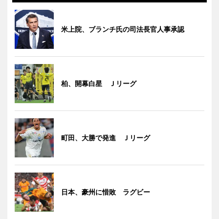
米上院、ブランチ氏の司法長官人事承認
柏、開幕白星 Ｊリーグ
町田、大勝で発進 Ｊリーグ
日本、豪州に惜敗 ラグビー