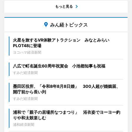
もっと見る
みん経トピックス
火星を旅するVR体験アトラクション みなとみらい
PLOT48に登場
ヨコハマ経済新聞
八広で町名誕生60周年祝賀会 小池都知事も祝福
すみだ経済新聞
墨田区役所、「令和8年8月8日婚」 300人超が婚姻届、
開庁前から長い列
すみだ経済新聞
浦和で「親子の居場所なつまつり」 浴衣姿でヨーヨー釣
りや和太鼓楽しむ
浦和経済新聞