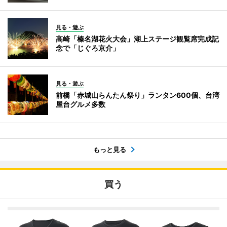
見る・遊ぶ
高崎「榛名湖花火大会」湖上ステージ観覧席完成記
念で「じぐろ京介」
見る・遊ぶ
前橋「赤城山らんたん祭り」ランタン600個、台湾
屋台グルメ多数
もっと見る
買う