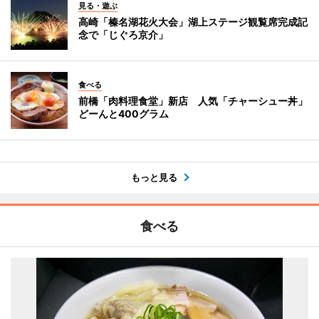
見る・遊ぶ
高崎「榛名湖花火大会」湖上ステージ観覧席完成記
念で「じぐろ京介」
食べる
前橋「肉料理食堂」新店 人気「チャーシュー丼」
どーんと400グラム
もっと見る
食べる