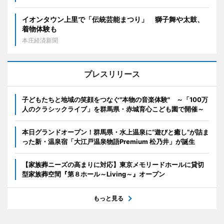
イオンタウン上里で「伝統芸能まつり」 獅子舞や太鼓、
着物体験も
本庄経済新聞
プレスリリース
子どもたちと地域の笑顔をつなぐ"本物の音楽体験" ～「100万
人のクラシックライブ」を群馬県・赤城育心こども園で開催～
本日グランドオープン！群馬県・水上温泉に“遊びと癒し”が詰ま
った新・温泉宿「大江戸温泉物語Premium 松乃井」が誕生
【家族葬ニーズの高まりに対応】東京メモリードホールに貸切
型家族葬空間『第８ホール～Living～』オープン
もっと見る