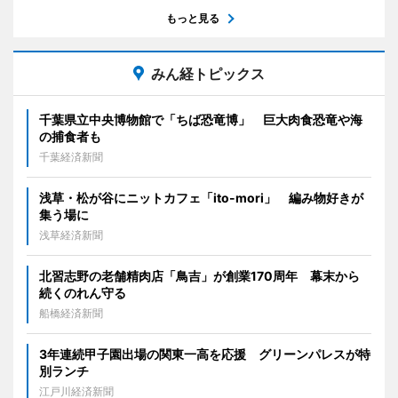
もっと見る
みん経トピックス
千葉県立中央博物館で「ちば恐竜博」 巨大肉食恐竜や海
の捕食者も
千葉経済新聞
浅草・松が谷にニットカフェ「ito-mori」 編み物好きが
集う場に
浅草経済新聞
北習志野の老舗精肉店「鳥吉」が創業170周年 幕末から
続くのれん守る
船橋経済新聞
3年連続甲子園出場の関東一高を応援 グリーンパレスが特
別ランチ
江戸川経済新聞