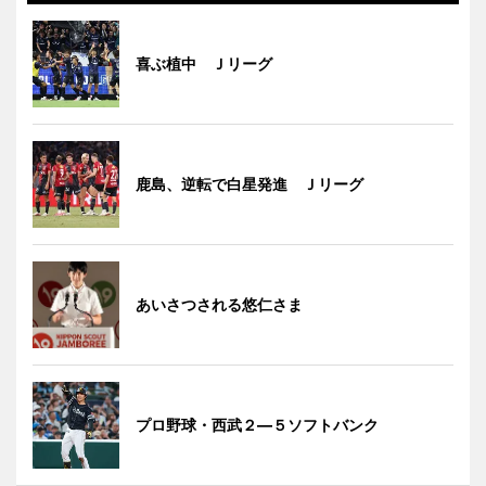
喜ぶ植中 Ｊリーグ
鹿島、逆転で白星発進 Ｊリーグ
あいさつされる悠仁さま
プロ野球・西武２―５ソフトバンク