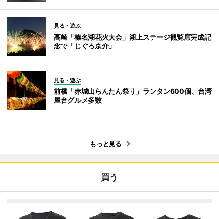
見る・遊ぶ
高崎「榛名湖花火大会」湖上ステージ観覧席完成記
念で「じぐろ京介」
見る・遊ぶ
前橋「赤城山らんたん祭り」ランタン600個、台湾
屋台グルメ多数
もっと見る
買う