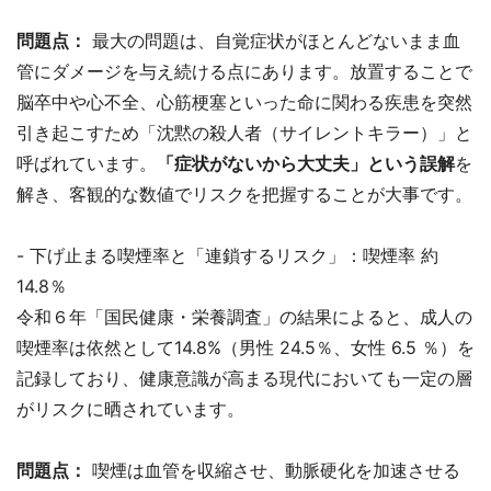
問題点：
最大の問題は、自覚症状がほとんどないまま血
管にダメージを与え続ける点にあります。放置することで
脳卒中や心不全、心筋梗塞といった命に関わる疾患を突然
引き起こすため「沈黙の殺人者（サイレントキラー）」と
呼ばれています。
「症状がないから大丈夫」という誤解
を
解き、客観的な数値でリスクを把握することが大事です。
- 下げ止まる喫煙率と「連鎖するリスク」：喫煙率 約
14.8％
令和６年「国民健康・栄養調査」の結果によると、成人の
喫煙率は依然として14.8%（男性 24.5％、女性 6.5 ％）を
記録しており、健康意識が高まる現代においても一定の層
がリスクに晒されています。
問題点：
喫煙は血管を収縮させ、動脈硬化を加速させる