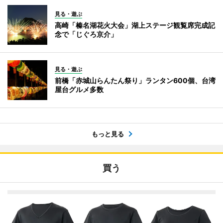
見る・遊ぶ
高崎「榛名湖花火大会」湖上ステージ観覧席完成記
念で「じぐろ京介」
見る・遊ぶ
前橋「赤城山らんたん祭り」ランタン600個、台湾
屋台グルメ多数
もっと見る
買う