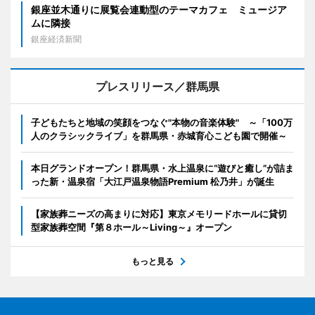
銀座並木通りに展覧会連動型のテーマカフェ ミュージア
ムに隣接
銀座経済新聞
プレスリリース／群馬県
子どもたちと地域の笑顔をつなぐ"本物の音楽体験" ～「100万
人のクラシックライブ」を群馬県・赤城育心こども園で開催～
本日グランドオープン！群馬県・水上温泉に“遊びと癒し”が詰ま
った新・温泉宿「大江戸温泉物語Premium 松乃井」が誕生
【家族葬ニーズの高まりに対応】東京メモリードホールに貸切
型家族葬空間『第８ホール～Living～』オープン
もっと見る