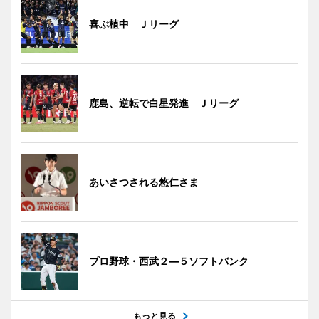
喜ぶ植中 Ｊリーグ
鹿島、逆転で白星発進 Ｊリーグ
あいさつされる悠仁さま
プロ野球・西武２―５ソフトバンク
もっと見る