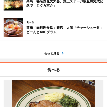
高崎「榛名湖花火大会」湖上ステージ観覧席完成記
念で「じぐろ京介」
食べる
前橋「肉料理食堂」新店 人気「チャーシュー丼」
どーんと400グラム
もっと見る
食べる