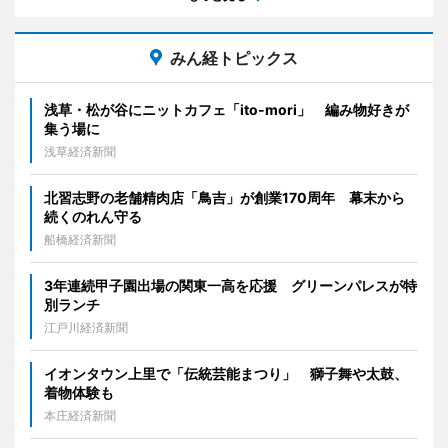
みん経トピックス
浅草・松が谷にニットカフェ「ito-mori」 編み物好きが
集う場に
浅草経済新聞
北習志野の老舗精肉店「鳥吉」が創業170周年 幕末から
続くのれん守る
船橋経済新聞
3年連続甲子園出場の関東一高を応援 グリーンパレスが特
別ランチ
江戸川経済新聞
イオンタウン上里で「伝統芸能まつり」 獅子舞や太鼓、
着物体験も
本庄経済新聞