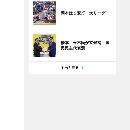
岡本は１安打 大リーグ
橋本、玉木氏が立候補 国
民民主代表選
もっと見る