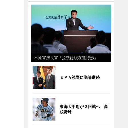
木原官房長官「拉致は現在進行形」
ＥＰＡ視野に議論継続
東海大甲府が２回戦へ 高
校野球