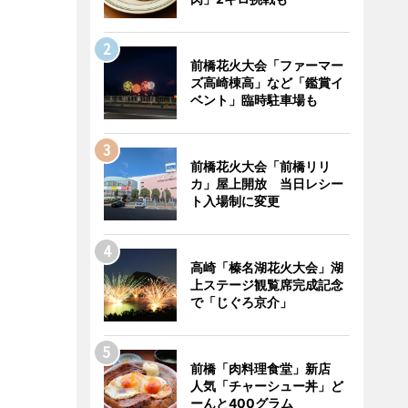
前橋花火大会「ファーマー
ズ高崎棟高」など「鑑賞イ
ベント」臨時駐車場も
前橋花火大会「前橋リリ
カ」屋上開放 当日レシー
ト入場制に変更
高崎「榛名湖花火大会」湖
上ステージ観覧席完成記念
で「じぐろ京介」
前橋「肉料理食堂」新店
人気「チャーシュー丼」ど
ーんと400グラム