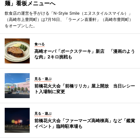
麺」看板メニューへ
飲食店の運営を手がける「N-Style Smile（エヌスタイルスマイル）」
（高崎市上豊岡町）は7月16日、「ラーメン喜重軒」（高崎市豊岡町）
をオープンした。
食べる
高崎オーパ「ポークステーキ」新店 「漫画のよう
な肉」2キロ挑戦も
見る・遊ぶ
前橋花火大会「前橋リリカ」屋上開放 当日レシー
ト入場制に変更
見る・遊ぶ
前橋花火大会「ファーマーズ高崎棟高」など「鑑賞
イベント」臨時駐車場も