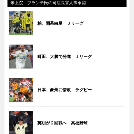
米上院、ブランチ氏の司法長官人事承認
柏、開幕白星 Ｊリーグ
町田、大勝で発進 Ｊリーグ
日本、豪州に惜敗 ラグビー
英明が２回戦へ 高校野球