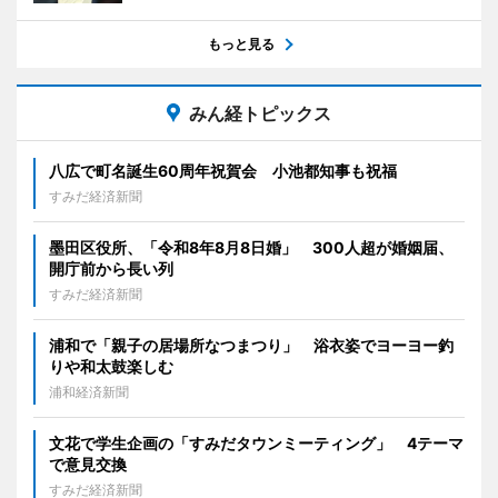
もっと見る
みん経トピックス
八広で町名誕生60周年祝賀会 小池都知事も祝福
すみだ経済新聞
墨田区役所、「令和8年8月8日婚」 300人超が婚姻届、
開庁前から長い列
すみだ経済新聞
浦和で「親子の居場所なつまつり」 浴衣姿でヨーヨー釣
りや和太鼓楽しむ
浦和経済新聞
文花で学生企画の「すみだタウンミーティング」 4テーマ
で意見交換
すみだ経済新聞