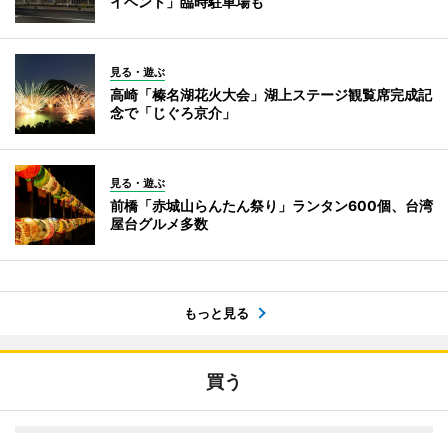
イベント」臨時駐車場も
見る・遊ぶ
高崎「榛名湖花火大会」湖上ステージ観覧席完成記
念で「じぐろ京介」
見る・遊ぶ
前橋「赤城山らんたん祭り」ランタン600個、台湾
屋台グルメ多数
もっと見る
買う