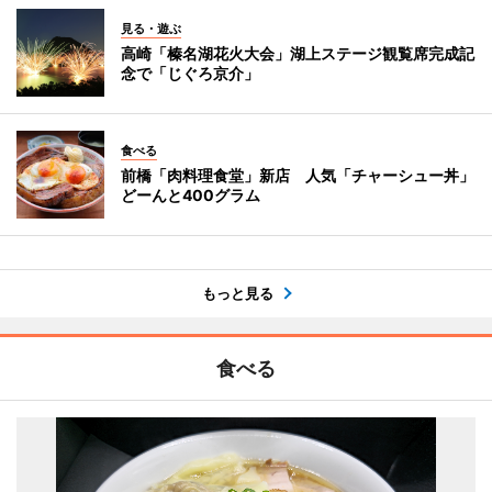
見る・遊ぶ
高崎「榛名湖花火大会」湖上ステージ観覧席完成記
念で「じぐろ京介」
食べる
前橋「肉料理食堂」新店 人気「チャーシュー丼」
どーんと400グラム
もっと見る
食べる