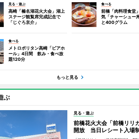
見る・遊ぶ
食べる
高崎「榛名湖花火大会」湖上
前橋「肉料理食堂
ステージ観覧席完成記念で
気「チャーシュー
「じぐろ京介」
と400グラム
食べる
メトロポリタン高崎「ビアホ
ール」4日間 飲み・食べ放
題120分
もっと見る
遊ぶ
見る・遊ぶ
前橋花火大会「前橋リリ
開放 当日レシート入場