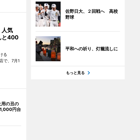
佐野日大、２回戦へ 高校
野球
 人気
と400
平和への祈り、灯籠流しに
ける
店で、7月1
もっと見る
土用の丑の
,000円台