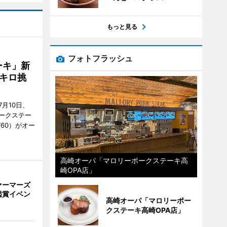
もっと見る
フォトフラッシュ
ーキ」新
キロ挑
月10日、
ークステー
9760）がオー
高崎オーパ「マロリーポークステーキ高
崎OPA店」
ァーマーズ
鑑賞イベン
高崎オーパ「マロリーポー
クステーキ高崎OPA店」