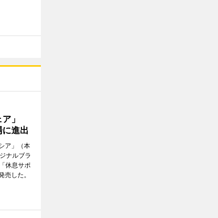
ウェア」
場に進出
シア」（本
リジナルブラ
の「休息サポ
発売した。