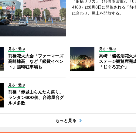
「前橋リリカ」（前橋市国領2、TEL 0
4180）は8月8日に開催される「前
に合わせ、屋上を開放する。
見る・遊ぶ
見る・遊ぶ
前橋花火大会「ファーマーズ
高崎「榛名湖花火
高崎棟高」など「鑑賞イベン
ステージ観覧席完
ト」臨時駐車場も
「じぐろ京介」
見る・遊ぶ
前橋「赤城山らんたん祭り」
ランタン600個、台湾屋台グ
ルメ多数
もっと見る