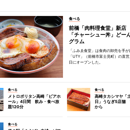
食べる
前橋「肉料理食堂」新店
「チャーシュー丼」どーん
グラム
「ふみゑ食堂」は食肉の卸売を手が
「UTY」（前橋市富士見町）の直営
日にオープンした。
食べる
食べる
メトロポリタン高崎「ビアホ
高崎タカシマヤ「
ール」4日間 飲み・食べ放
日」うなぎ5店舗 1
題120分
から
食べる