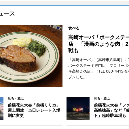
ュース
食べる
高崎オーパ「ポークステ
店 「漫画のような肉」2
戦も
「高崎オーパ」（高崎市八島町）に7
ポークステーキ専門店「マロリーポ
キ高崎OPA店」（TEL 080-4415-
プンした。
見る・遊ぶ
見る・遊ぶ
前橋花火大会「前橋リリカ」
前橋花火大会「フ
屋上開放 当日レシート入場
高崎棟高」など「
制に変更
ト」臨時駐車場も