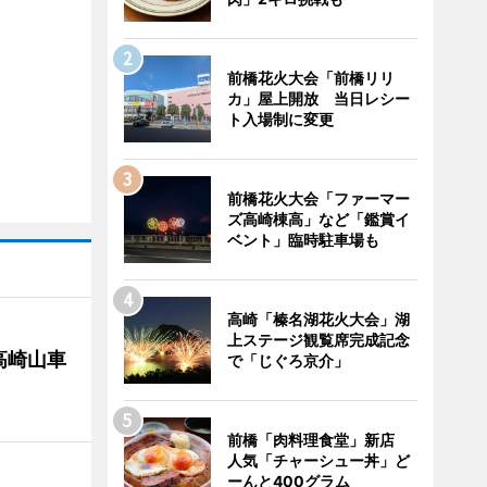
前橋花火大会「前橋リリ
カ」屋上開放 当日レシー
ト入場制に変更
前橋花火大会「ファーマー
ズ高崎棟高」など「鑑賞イ
ベント」臨時駐車場も
高崎「榛名湖花火大会」湖
上ステージ観覧席完成記念
高崎山車
で「じぐろ京介」
前橋「肉料理食堂」新店
人気「チャーシュー丼」ど
ーんと400グラム