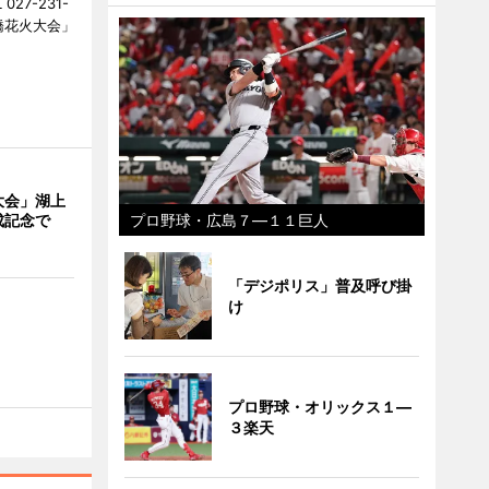
27-231-
橋花火大会」
大会」湖上
成記念で
プロ野球・広島７―１１巨人
「デジポリス」普及呼び掛
け
プロ野球・オリックス１―
３楽天