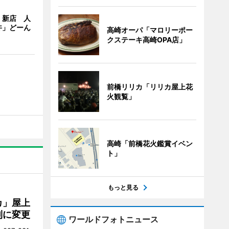
」新店 人
丼」どーん
高崎オーパ「マロリーポー
クステーキ高崎OPA店」
前橋リリカ「リリカ屋上花
火観覧」
高崎「前橋花火鑑賞イベン
ト」
もっと見る
カ」屋上
制に変更
ワールドフォトニュース