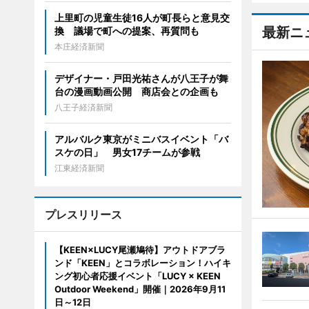
上里町の児童生徒16人が町長らと意見交
最新ニ
換 議場で町への提案、再質問も
本庄経済新聞
デザイナー・戸田光祐さんが八王子が舞
台の漫画動画公開 商店会との企画も
八王子経済新聞
アルバルク東京がミニバスイベント「バ
スケの日」 男女17チームが参戦
江東経済新聞
プレスリリース
【KEEN×LUCY尾瀬鳩待】アウトドアブラ
ンド「KEEN」とコラボレーション！ハイキ
ング初心者応援イベント「LUCY × KEEN
Outdoor Weekend」開催｜2026年9月11
日～12日