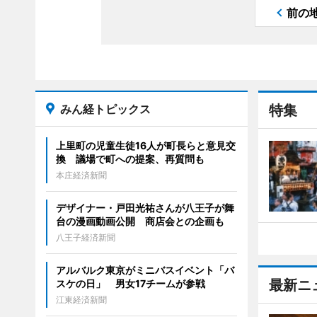
前の
みん経トピックス
特集
上里町の児童生徒16人が町長らと意見交
換 議場で町への提案、再質問も
本庄経済新聞
デザイナー・戸田光祐さんが八王子が舞
台の漫画動画公開 商店会との企画も
八王子経済新聞
アルバルク東京がミニバスイベント「バ
最新ニ
スケの日」 男女17チームが参戦
江東経済新聞