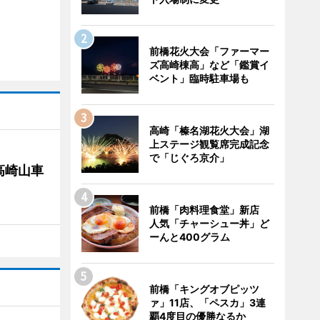
前橋花火大会「ファーマー
ズ高崎棟高」など「鑑賞イ
ベント」臨時駐車場も
高崎「榛名湖花火大会」湖
上ステージ観覧席完成記念
で「じぐろ京介」
高崎山車
前橋「肉料理食堂」新店
人気「チャーシュー丼」ど
ーんと400グラム
前橋「キングオブピッツ
ァ」11店、「ペスカ」3連
覇4度目の優勝なるか