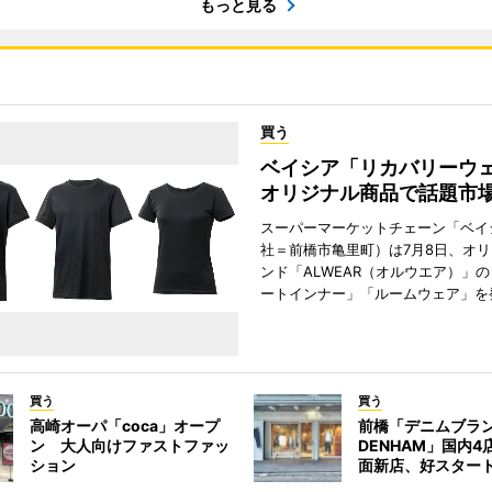
もっと見る
買う
ベイシア「リカバリー
オリジナル商品で話題市
スーパーマーケットチェーン「ベイ
社＝前橋市亀里町）は7月8日、オ
ンド「ALWEAR（オルウエア）」
ートインナー」「ルームウェア」を
買う
買う
高崎オーパ「coca」オープ
前橋「デニムブラ
ン 大人向けファストファッ
DENHAM」国内
ション
面新店、好スター