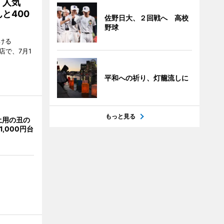
 人気
と400
佐野日大、２回戦へ 高校
野球
ける
店で、7月1
平和への祈り、灯籠流しに
もっと見る
土用の丑の
,000円台