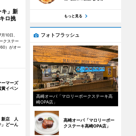
ーキ」新
もっと見る
キロ挑
フォトフラッシュ
月10日、
ークステー
9760）がオー
ァーマーズ
鑑賞イベン
高崎オーパ「マロリーポークステーキ高
崎OPA店」
」新店 人
高崎オーパ「マロリーポー
丼」どーん
クステーキ高崎OPA店」