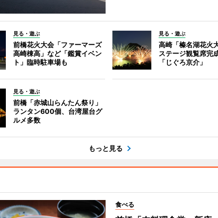
見る・遊ぶ
見る・遊ぶ
前橋花火大会「ファーマーズ
高崎「榛名湖花火
高崎棟高」など「鑑賞イベン
ステージ観覧席完
ト」臨時駐車場も
「じぐろ京介」
見る・遊ぶ
前橋「赤城山らんたん祭り」
ランタン600個、台湾屋台グ
ルメ多数
もっと見る
食べる