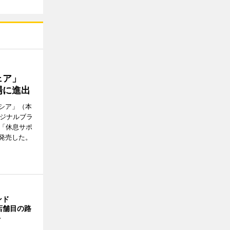
ウェア」
場に進出
シア」（本
リジナルブラ
の「休息サポ
発売した。
ンド
4店舗目の路
ト