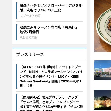
映画「ハチミツとクローバー」デジタル
版、渋谷でリバイバル上映
シブヤ経済新聞
池袋にみそラーメン専門店「萬馬軒」
池袋2店舗目
池袋経済新聞
プレスリリース
【KEEN×LUCY尾瀬鳩待】アウトドアブラ
ンド「KEEN」とコラボレーション！ハイキ
ング初心者応援イベント「LUCY × KEEN
Outdoor Weekend」開催｜2026年9月11
日～12日
【群馬県限定】地元プロサッカークラブ
「ザスパ群馬」とセブン‐イレブンがコラ
ボ！選手が選んだ5品が登場する『ザスパ群