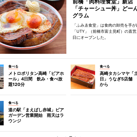
前橋「肉料理食堂」新店
「チャーシュー丼」どーん
グラム
「ふみゑ食堂」は食肉の卸売を手が
「UTY」（前橋市富士見町）の直営
日にオープンした。
食べる
食べる
メトロポリタン高崎「ビアホ
高崎タカシマヤ「
ール」4日間 飲み・食べ放
日」うなぎ5店舗 1
題120分
から
食べる
道の駅「まえばし赤城」ビア
ガーデン営業開始 雨天はラ
ウンジ