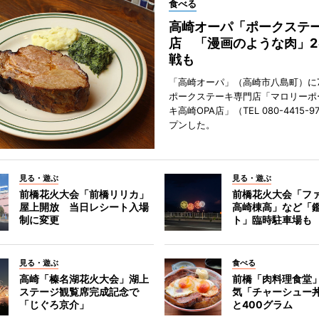
食べる
高崎オーパ「ポークステ
店 「漫画のような肉」2
戦も
「高崎オーパ」（高崎市八島町）に7
ポークステーキ専門店「マロリーポ
キ高崎OPA店」（TEL 080-4415-
プンした。
見る・遊ぶ
見る・遊ぶ
前橋花火大会「前橋リリカ」
前橋花火大会「フ
屋上開放 当日レシート入場
高崎棟高」など「
制に変更
ト」臨時駐車場も
見る・遊ぶ
食べる
高崎「榛名湖花火大会」湖上
前橋「肉料理食堂
ステージ観覧席完成記念で
気「チャーシュー
「じぐろ京介」
と400グラム