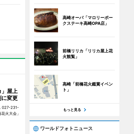
高崎オーパ「マロリーポー
クステーキ高崎OPA店」
前橋リリカ「リリカ屋上花
火観覧」
高崎「前橋花火鑑賞イベン
ト」
カ」屋上
制に変更
27-231-
もっと見る
橋花火大会」
ワールドフォトニュース