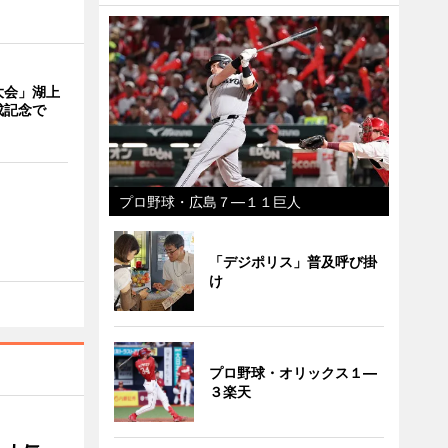
大会」湖上
成記念で
プロ野球・広島７―１１巨人
「デジポリス」普及呼び掛
け
プロ野球・オリックス１―
３楽天