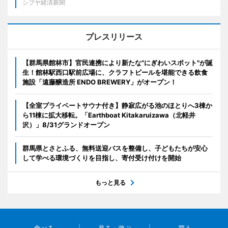
シブヤ経済新聞
プレスリリース
【群馬県館林市】官民連携により新たな"にぎわいスポット"が誕
生！館林駅西口駅前広場に、クラフトビールを堪能できる飲食
施設「遠藤醸造所 ENDO BREWERY」がオープン！
【全室プライベートサウナ付き】静寂広がる池のほとりへ3棟か
ら11棟に拡大移転。「Earthboat Kitakaruizawa（北軽井
沢）」8/31グランドオープン
群馬県とさとふる、無料送迎バスを整備し、子どもたちが安心
して学べる環境づくりを目指し、寄付受け付けを開始
もっと見る