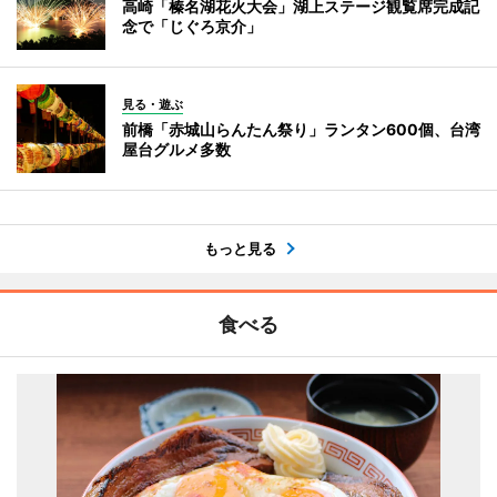
高崎「榛名湖花火大会」湖上ステージ観覧席完成記
念で「じぐろ京介」
見る・遊ぶ
前橋「赤城山らんたん祭り」ランタン600個、台湾
屋台グルメ多数
もっと見る
食べる