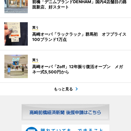
前橋「デニムブランドDENHAM」国内4店舗目の路
面新店、好スタート
買う
高崎オーパ「ラックラック」群馬初 オフプライス
100ブランド1万点
買う
高崎オーパ「Zoff」12年振り復活オープン メガ
ネ一式5,500円から
もっと見る