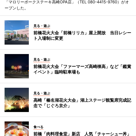
「マロリーポークステーキ高崎OPA店」（TEL 080-4415-9760）がオ
ープンした。
見る・遊ぶ
前橋花火大会「前橋リリカ」屋上開放 当日レシー
ト入場制に変更
見る・遊ぶ
前橋花火大会「ファーマーズ高崎棟高」など「鑑賞
イベント」臨時駐車場も
見る・遊ぶ
高崎「榛名湖花火大会」湖上ステージ観覧席完成記
念で「じぐろ京介」
食べる
前橋「肉料理食堂」新店 人気「チャーシュー丼」