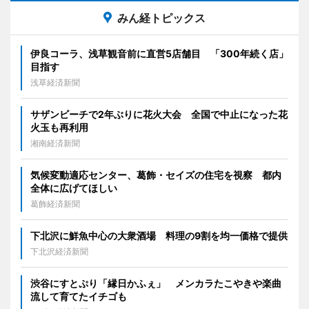
みん経トピックス
伊良コーラ、浅草観音前に直営5店舗目 「300年続く店」
目指す
浅草経済新聞
サザンビーチで2年ぶりに花火大会 全国で中止になった花
火玉も再利用
湘南経済新聞
気候変動適応センター、葛飾・セイズの住宅を視察 都内
全体に広げてほしい
葛飾経済新聞
下北沢に鮮魚中心の大衆酒場 料理の9割を均一価格で提供
下北沢経済新聞
渋谷にすとぷり「縁日かふぇ」 メンカラたこやきや楽曲
流して育てたイチゴも