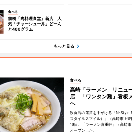
食べる
前橋「肉料理食堂」新店 人
気「チャーシュー丼」どーん
と400グラム
もっと見る
食べる
高崎「ラーメン」リニュ
店 「ワンタン麺」看板
へ
飲食店の運営を手がける「N-Style S
スタイルスマイル）」（高崎市上豊
16日、「ラーメン喜重軒」（高崎
オープンした。