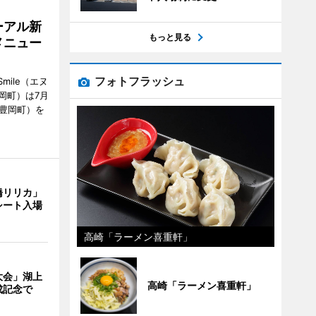
ーアル新
もっと見る
メニュー
フォトフラッシュ
mile（エヌ
岡町）は7月
市豊岡町）を
橋リリカ」
シート入場
高崎「ラーメン喜重軒」
大会」湖上
高崎「ラーメン喜重軒」
成記念で