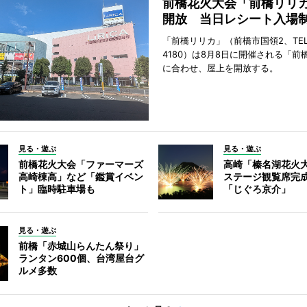
前橋花火大会「前橋リリ
開放 当日レシート入場
「前橋リリカ」（前橋市国領2、TEL 0
4180）は8月8日に開催される「前
に合わせ、屋上を開放する。
見る・遊ぶ
見る・遊ぶ
前橋花火大会「ファーマーズ
高崎「榛名湖花火
高崎棟高」など「鑑賞イベン
ステージ観覧席完
ト」臨時駐車場も
「じぐろ京介」
見る・遊ぶ
前橋「赤城山らんたん祭り」
ランタン600個、台湾屋台グ
ルメ多数