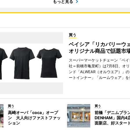
もっと見る
買う
ベイシア「リカバリー
オリジナル商品で話題市
スーパーマーケットチェーン「ベイ
社＝前橋市亀里町）は7月8日、オ
ンド「ALWEAR（オルウエア）」
ートインナー」「ルームウェア」を
買う
買う
高崎オーパ「coca」オープ
前橋「デニムブラ
ン 大人向けファストファッ
DENHAM」国内
ション
面新店、好スター