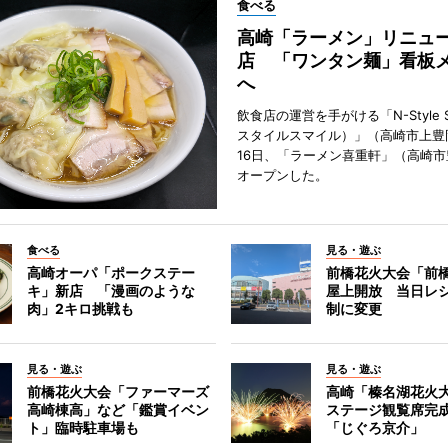
食べる
高崎「ラーメン」リニュ
店 「ワンタン麺」看板
へ
飲食店の運営を手がける「N-Style S
スタイルスマイル）」（高崎市上豊
16日、「ラーメン喜重軒」（高崎
オープンした。
食べる
見る・遊ぶ
高崎オーパ「ポークステー
前橋花火大会「前
キ」新店 「漫画のような
屋上開放 当日レ
肉」2キロ挑戦も
制に変更
見る・遊ぶ
見る・遊ぶ
前橋花火大会「ファーマーズ
高崎「榛名湖花火
高崎棟高」など「鑑賞イベン
ステージ観覧席完
ト」臨時駐車場も
「じぐろ京介」