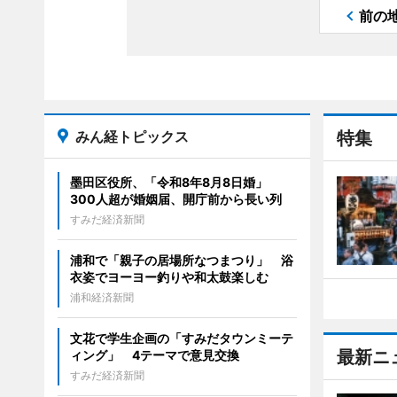
前の
みん経トピックス
特集
墨田区役所、「令和8年8月8日婚」
300人超が婚姻届、開庁前から長い列
すみだ経済新聞
浦和で「親子の居場所なつまつり」 浴
衣姿でヨーヨー釣りや和太鼓楽しむ
浦和経済新聞
文花で学生企画の「すみだタウンミーテ
最新ニ
ィング」 4テーマで意見交換
すみだ経済新聞