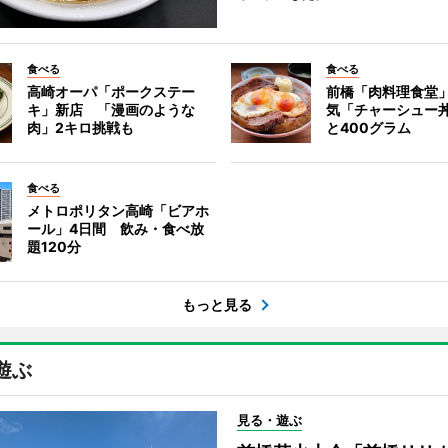
食べる
食べる
高崎オーパ「ポークステー
前橋「肉料理食堂
キ」新店 「漫画のような
気「チャーシュー
肉」2キロ挑戦も
と400グラム
食べる
メトロポリタン高崎「ビアホ
ール」4日間 飲み・食べ放
題120分
もっと見る
遊ぶ
見る・遊ぶ