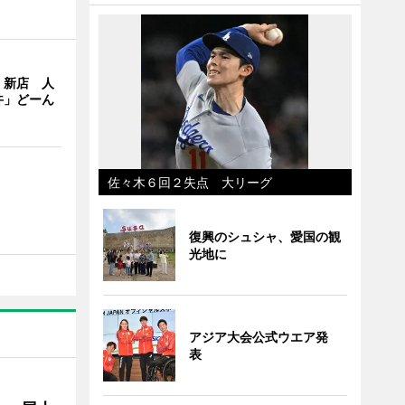
」新店 人
丼」どーん
佐々木６回２失点 大リーグ
復興のシュシャ、愛国の観
光地に
アジア大会公式ウエア発
表