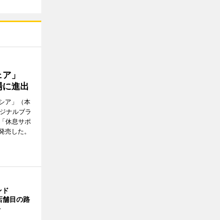
ウェア」
場に進出
シア」（本
リジナルブラ
の「休息サポ
発売した。
ンド
4店舗目の路
ト