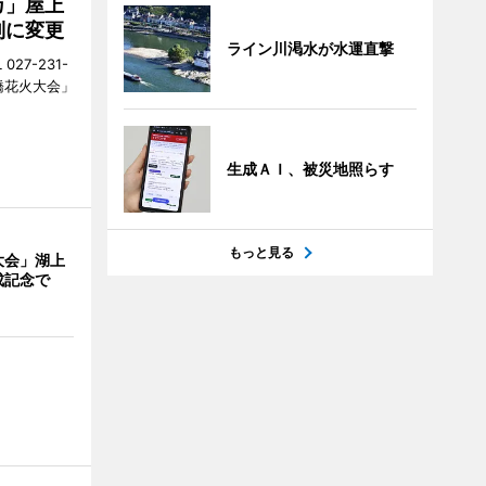
カ」屋上
制に変更
ライン川渇水が水運直撃
27-231-
橋花火大会」
生成ＡＩ、被災地照らす
もっと見る
大会」湖上
成記念で