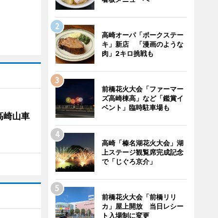
高崎オーパ「ポークステー
キ」新店 「漫画のような
肉」2キロ挑戦も
前橋花火大会「ファーマー
ズ高崎棟高」など「鑑賞イ
ベント」臨時駐車場も
高崎山車
高崎「榛名湖花火大会」湖
上ステージ観覧席完成記念
で「じぐろ京介」
前橋花火大会「前橋リリ
カ」屋上開放 当日レシー
ト入場制に変更