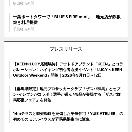
狭山経済新聞
千葉ポートタワーで「BLUE＆FIRE mini」 地元店が鉄板
焼き料理提供
千葉経済新聞
プレスリリース
【KEEN×LUCY尾瀬鳩待】アウトドアブランド「KEEN」とコラ
ボレーション！ハイキング初心者応援イベント「LUCY × KEEN
Outdoor Weekend」開催｜2026年9月11日～12日
【群馬県限定】地元プロサッカークラブ「ザスパ群馬」とセブ
ン‐イレブンがコラボ！選手が選んだ5品が登場する『ザスパ群
馬応援フェア』を開催
14mテラスと時短動線を完備した平屋住宅「YUIE ATELIER」の
初めてのモデルハウスが群馬県桐生市に誕生