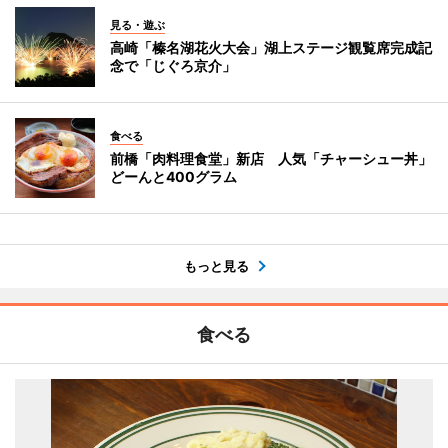
見る・遊ぶ
高崎「榛名湖花火大会」湖上ステージ観覧席完成記
念で「じぐろ京介」
食べる
前橋「肉料理食堂」新店 人気「チャーシュー丼」
どーんと400グラム
もっと見る
食べる