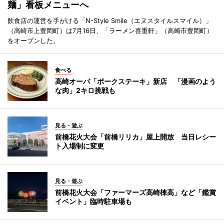
麺」看板メニューへ
飲食店の運営を手がける「N-Style Smile（エヌスタイルスマイル）」
（高崎市上豊岡町）は7月16日、「ラーメン喜重軒」（高崎市豊岡町）
をオープンした。
食べる
高崎オーパ「ポークステーキ」新店 「漫画のよう
な肉」2キロ挑戦も
見る・遊ぶ
前橋花火大会「前橋リリカ」屋上開放 当日レシー
ト入場制に変更
見る・遊ぶ
前橋花火大会「ファーマーズ高崎棟高」など「鑑賞
イベント」臨時駐車場も