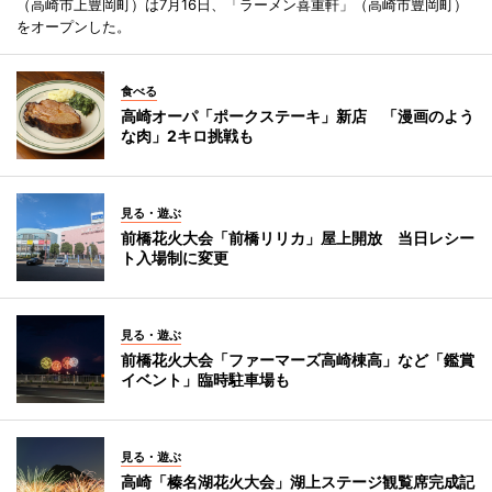
（高崎市上豊岡町）は7月16日、「ラーメン喜重軒」（高崎市豊岡町）
をオープンした。
食べる
高崎オーパ「ポークステーキ」新店 「漫画のよう
な肉」2キロ挑戦も
見る・遊ぶ
前橋花火大会「前橋リリカ」屋上開放 当日レシー
ト入場制に変更
見る・遊ぶ
前橋花火大会「ファーマーズ高崎棟高」など「鑑賞
イベント」臨時駐車場も
見る・遊ぶ
高崎「榛名湖花火大会」湖上ステージ観覧席完成記