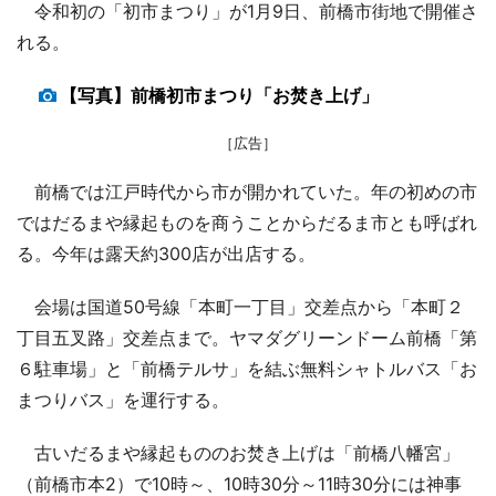
令和初の「初市まつり」が1月9日、前橋市街地で開催さ
れる。
【写真】前橋初市まつり「お焚き上げ」
［広告］
前橋では江戸時代から市が開かれていた。年の初めの市
ではだるまや縁起ものを商うことからだるま市とも呼ばれ
る。今年は露天約300店が出店する。
会場は国道50号線「本町一丁目」交差点から「本町２
丁目五叉路」交差点まで。ヤマダグリーンドーム前橋「第
６駐車場」と「前橋テルサ」を結ぶ無料シャトルバス「お
まつりバス」を運行する。
古いだるまや縁起もののお焚き上げは「前橋八幡宮」
（前橋市本2）で10時～、10時30分～11時30分には神事