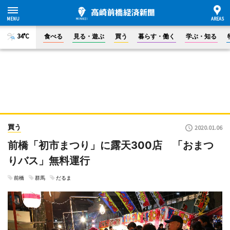
34°C
食べる
見る・遊ぶ
買う
暮らす・働く
学ぶ・知る
買う
2020.01.06
前橋「初市まつり」に露天300店 「おまつ
りバス」無料運行
前橋
群馬
だるま