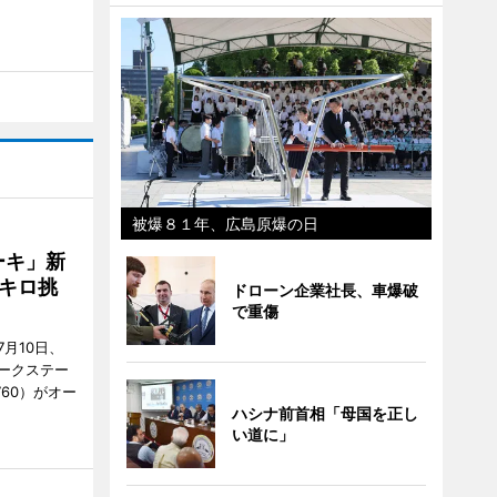
被爆８１年、広島原爆の日
ーキ」新
キロ挑
ドローン企業社長、車爆破
で重傷
月10日、
ークステー
9760）がオー
ハシナ前首相「母国を正し
い道に」