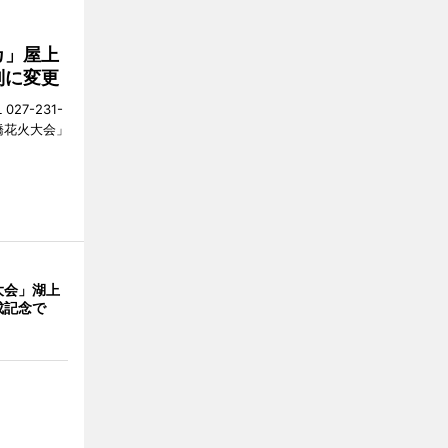
カ」屋上
制に変更
27-231-
橋花火大会」
大会」湖上
成記念で