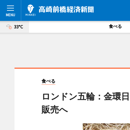
食べる
33°C
食べる
ロンドン五輪：金環日
販売へ