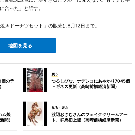
に合った」と話す。
焼きドーナツセット」の販売は8月12日まで。
地図を見る
買う
0個の予
つるしびな、ナデシコにあやかり7045個
）
－ギネス更新（高崎前橋経済新聞）
見る・遊ぶ
ハム焼
渡辺おさむさんのフェイククリームアー
新聞）
ト、群馬初上陸（高崎前橋経済新聞）