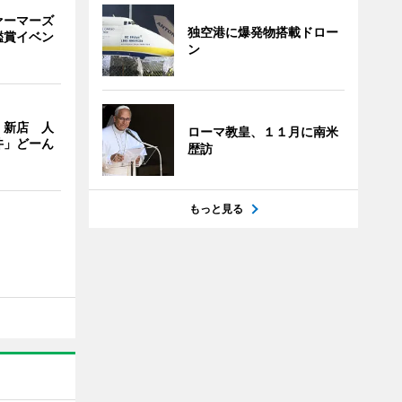
ァーマーズ
独空港に爆発物搭載ドロー
鑑賞イベン
ン
」新店 人
ローマ教皇、１１月に南米
丼」どーん
歴訪
もっと見る