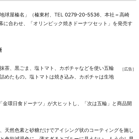
球屋榛名」（榛東村、TEL
0279-20-5536
、本社＝高崎
開幕に合わせ、「オリンピック焼きドーナツセット」を発売す
新
抹茶、黒ごま、塩トマト、カボチャなどを使い五輪
［広告］
詰めたもの。塩トマトは焼き込み、カボチャは生地
「金環日食ドーナツ」が大ヒットし、「次は五輪」と商品開
、天然色素と砂糖だけでアイシング状のコーティングを施し
と食欲減退色に、薄すぎるとブルーに見えない。もう少し早