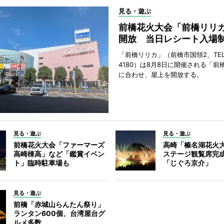
見る・遊ぶ
前橋花火大会「前橋リリ
開放 当日レシート入場
「前橋リリカ」（前橋市国領2、TEL 0
4180）は8月8日に開催される「前
に合わせ、屋上を開放する。
見る・遊ぶ
見る・遊ぶ
前橋花火大会「ファーマーズ
高崎「榛名湖花火
高崎棟高」など「鑑賞イベン
ステージ観覧席完
ト」臨時駐車場も
「じぐろ京介」
見る・遊ぶ
前橋「赤城山らんたん祭り」
ランタン600個、台湾屋台グ
ルメ多数