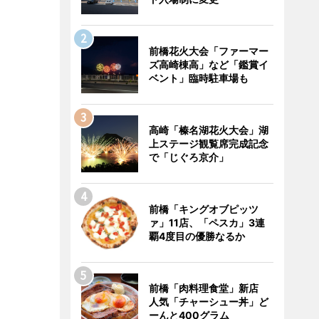
前橋花火大会「ファーマー
ズ高崎棟高」など「鑑賞イ
ベント」臨時駐車場も
高崎「榛名湖花火大会」湖
上ステージ観覧席完成記念
で「じぐろ京介」
前橋「キングオブピッツ
ァ」11店、「ペスカ」3連
覇4度目の優勝なるか
前橋「肉料理食堂」新店
人気「チャーシュー丼」ど
ーんと400グラム