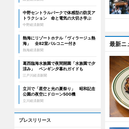
中野セントラルパークで体感型の防災ア
トラクション 命と電気の大切さ学ぶ
中野経済新聞
熱海にリゾートホテル「ヴィラージュ熱
最新ニ
海」 全82室バルコニー付き
熱海経済新聞
葛西臨海水族園で夜間開園「水族園で夕
涼み」 ペンギン夕暮れガイドも
江戸川経済新聞
立川で「星空と光の夏祭り」 昭和記念
公園の夜空にドローン500機
立川経済新聞
プレスリリース