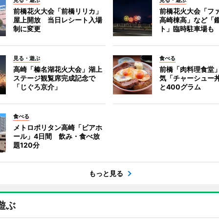
見る・遊ぶ
見る・遊ぶ
前橋花火大会「前橋リリカ」
前橋花火大会「フ
屋上開放 当日レシート入場
高崎棟高」など「
制に変更
ト」臨時駐車場も
見る・遊ぶ
食べる
高崎「榛名湖花火大会」湖上
前橋「肉料理食堂
ステージ観覧席完成記念で
気「チャーシュー
「じぐろ京介」
と400グラム
食べる
メトロポリタン高崎「ビアホ
ール」4日間 飲み・食べ放
題120分
もっと見る
遊ぶ