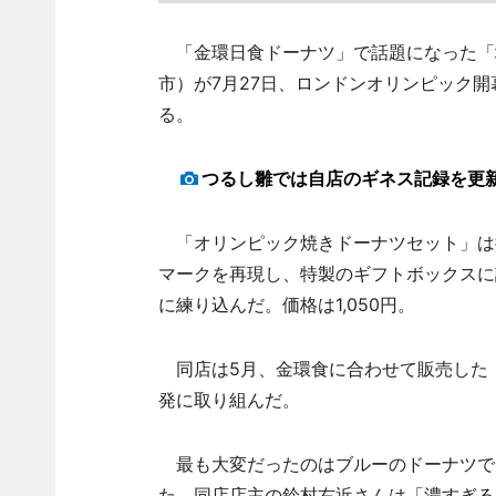
「金環日食ドーナツ」で話題になった「地
市）が7月27日、ロンドンオリンピック
る。
つるし雛では自店のギネス記録を更
「オリンピック焼きドーナツセット」は
マークを再現し、特製のギフトボックスに
に練り込んだ。価格は1,050円。
同店は5月、金環食に合わせて販売した
発に取り組んだ。
最も大変だったのはブルーのドーナツで
た。同店店主の鈴村右近さんは「濃すぎる