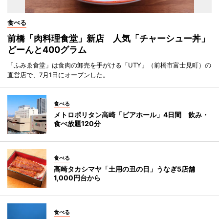
食べる
前橋「肉料理食堂」新店 人気「チャーシュー丼」
どーんと400グラム
「ふみゑ食堂」は食肉の卸売を手がける「UTY」（前橋市富士見町）の
直営店で、7月1日にオープンした。
食べる
メトロポリタン高崎「ビアホール」4日間 飲み・
食べ放題120分
食べる
高崎タカシマヤ「土用の丑の日」うなぎ5店舗
1,000円台から
食べる