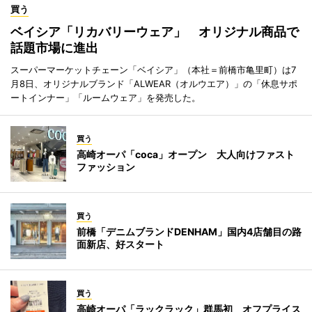
買う
ベイシア「リカバリーウェア」 オリジナル商品で
話題市場に進出
スーパーマーケットチェーン「ベイシア」（本社＝前橋市亀里町）は7
月8日、オリジナルブランド「ALWEAR（オルウエア）」の「休息サポ
ートインナー」「ルームウェア」を発売した。
買う
高崎オーパ「coca」オープン 大人向けファスト
ファッション
買う
前橋「デニムブランドDENHAM」国内4店舗目の路
面新店、好スタート
買う
高崎オーパ「ラックラック」群馬初 オフプライス