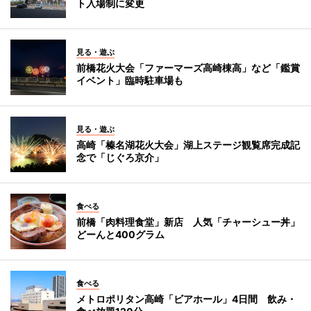
ト入場制に変更
見る・遊ぶ
前橋花火大会「ファーマーズ高崎棟高」など「鑑賞
イベント」臨時駐車場も
見る・遊ぶ
高崎「榛名湖花火大会」湖上ステージ観覧席完成記
念で「じぐろ京介」
食べる
前橋「肉料理食堂」新店 人気「チャーシュー丼」
どーんと400グラム
食べる
メトロポリタン高崎「ビアホール」4日間 飲み・