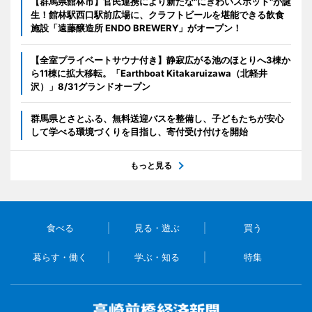
【群馬県館林市】官民連携により新たな"にぎわいスポット"が誕
生！館林駅西口駅前広場に、クラフトビールを堪能できる飲食
施設「遠藤醸造所 ENDO BREWERY」がオープン！
【全室プライベートサウナ付き】静寂広がる池のほとりへ3棟か
ら11棟に拡大移転。「Earthboat Kitakaruizawa（北軽井
沢）」8/31グランドオープン
群馬県とさとふる、無料送迎バスを整備し、子どもたちが安心
して学べる環境づくりを目指し、寄付受け付けを開始
もっと見る
食べる
見る・遊ぶ
買う
暮らす・働く
学ぶ・知る
特集