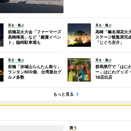
見る・遊ぶ
見る・遊ぶ
前橋花火大会「ファーマーズ
高崎「榛名湖花火
高崎棟高」など「鑑賞イベン
ステージ観覧席完
ト」臨時駐車場も
「じぐろ京介」
見る・遊ぶ
見る・遊ぶ
前橋「赤城山らんたん祭り」
群馬県庁で「はに
ランタン600個、台湾屋台グ
ー」はにわグッズ
ルメ多数
18店出店
もっと見る
買う