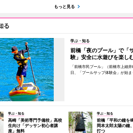
もっと見る
知る
学ぶ・知る
前橋「夜のプール」で「
験」安全に水遊びを楽し
「前橋市民プール」（前橋市上細井
日、「プールサップ体験会」が始ま
学ぶ・知る
学ぶ・知る
高崎「美術専門予備校」高校
前橋「平和の鐘を
生向け「デッサン初心者講
岡本太郎太陽の鐘、
座」無料
打つ