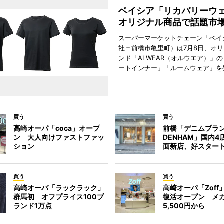
ベイシア「リカバリー
オリジナル商品で話題市
スーパーマーケットチェーン「ベイ
社＝前橋市亀里町）は7月8日、オ
ンド「ALWEAR（オルウエア）」
ートインナー」「ルームウェア」を
買う
買う
高崎オーパ「coca」オープ
前橋「デニムブラ
ン 大人向けファストファッ
DENHAM」国内
ション
面新店、好スター
買う
買う
高崎オーパ「ラックラック」
高崎オーパ「Zoff
群馬初 オフプライス100ブ
復活オープン メ
ランド1万点
5,500円から