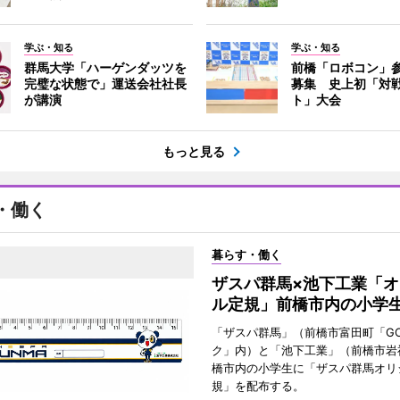
学ぶ・知る
学ぶ・知る
群馬大学「ハーゲンダッツを
前橋「ロボコン」
完璧な状態で」運送会社社長
募集 史上初「対
が講演
ト」大会
もっと見る
・働く
暮らす・働く
ザスパ群馬×池下工業「オ
ル定規」前橋市内の小学
「ザスパ群馬」（前橋市富田町「G
ク」内）と「池下工業」（前橋市岩
橋市内の小学生に「ザスパ群馬オリ
規」を配布する。