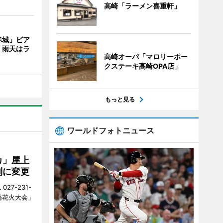
高崎「ラーメン喜重軒」
赤城」ビア
 雨天はラ
高崎オーパ「マロリーポー
クステーキ高崎OPA店」
もっと見る
ワールドフォトニュース
カ」屋上
制に変更
27-231-
橋花火大会」