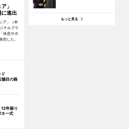
ウェア」
場に進出
もっと見る
シア」（本
リジナルブラ
の「休息サポ
発売した。
ンド
4店舗目の路
ト
」12年振り
ガネ一式