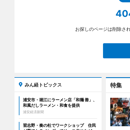
40
お探しのページは削除され
みん経トピックス
特集
浦安市・堀江にラーメン店「和麺 善」、
和風だしラーメン・和食を提供
浦安経済新聞
習志野・奏の杜でワークショップ 住民