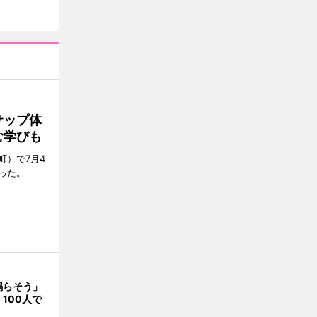
サップ体
む学びも
町）で7月4
った。
鳴らそう」
100人で