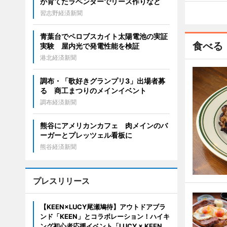
が育てたラベンダーでリース作りなど
習志野経済新聞
青葉台でペロブスカイト太陽電池の実証
食べる
実験 屋内光で発電性能を検証
港北経済新聞
調布・「歌好きグランプリ3」出場者募
る 商工まつりのメインイベント
調布経済新聞
熊谷にアメリカンカフェ 肉メインのバ
ーガーとプレッツェル看板に
熊谷経済新聞
プレスリリース
【KEEN×LUCY尾瀬鳩待】アウトドアブラ
ンド「KEEN」とコラボレーション！ハイキ
ング初心者応援イベント「LUCY × KEEN