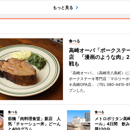
もっと見る
食べる
高崎オーパ「ポークステ
店 「漫画のような肉」2
戦も
「高崎オーパ」（高崎市八島町）に7
ポークステーキ専門店「マロリーポ
キ高崎OPA店」（TEL 080-4415-
プンした。
食べる
食べる
前橋「肉料理食堂」新店 人
メトロポリタン高
気「チャーシュー丼」どーん
ール」4日間 飲
と400グラム
題120分