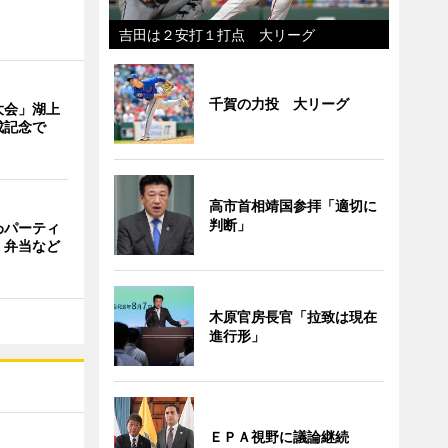
吉田は２安打１打点 大リーグ
千賀の力投 大リーグ
大会」湖上
成記念で
高市首相靖国参拝「適切に
判断」
わパーティ
・弁当など
木原官房長官「拉致は現在
進行形」
ＥＰＡ視野に議論継続