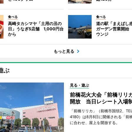
食べる
食べる
高崎タカシマヤ「土用の丑の
道の駅「まえばし
日」うなぎ5店舗 1,000円台
ガーデン営業開始
から
ウンジ
もっと見る
遊ぶ
見る・遊ぶ
前橋花火大会「前橋リリ
開放 当日レシート入場
「前橋リリカ」（前橋市国領2、TEL 0
4180）は8月8日に開催される「前
に合わせ、屋上を開放する。