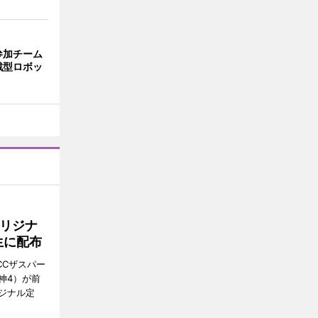
参加チーム
戦型ロボッ
リジナ
生に配布
CCザスパー
神4）が前
ジナル定