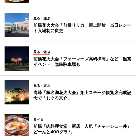
見る・遊ぶ
前橋花火大会「前橋リリカ」屋上開放 当日レシー
ト入場制に変更
見る・遊ぶ
前橋花火大会「ファーマーズ高崎棟高」など「鑑賞
イベント」臨時駐車場も
見る・遊ぶ
高崎「榛名湖花火大会」湖上ステージ観覧席完成記
念で「じぐろ京介」
食べる
前橋「肉料理食堂」新店 人気「チャーシュー丼」
どーんと400グラム