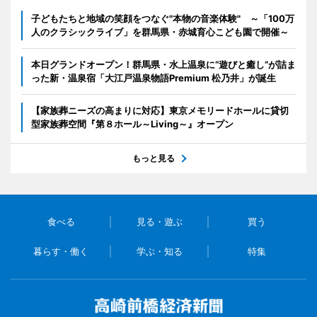
子どもたちと地域の笑顔をつなぐ"本物の音楽体験" ～「100万
人のクラシックライブ」を群馬県・赤城育心こども園で開催～
本日グランドオープン！群馬県・水上温泉に“遊びと癒し”が詰ま
った新・温泉宿「大江戸温泉物語Premium 松乃井」が誕生
【家族葬ニーズの高まりに対応】東京メモリードホールに貸切
型家族葬空間『第８ホール～Living～』オープン
もっと見る
食べる
見る・遊ぶ
買う
暮らす・働く
学ぶ・知る
特集