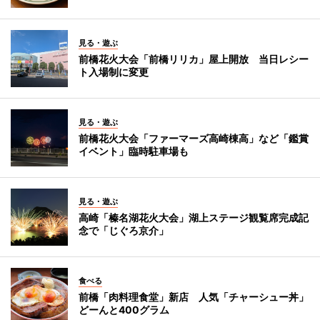
見る・遊ぶ
前橋花火大会「前橋リリカ」屋上開放 当日レシー
ト入場制に変更
見る・遊ぶ
前橋花火大会「ファーマーズ高崎棟高」など「鑑賞
イベント」臨時駐車場も
見る・遊ぶ
高崎「榛名湖花火大会」湖上ステージ観覧席完成記
念で「じぐろ京介」
食べる
前橋「肉料理食堂」新店 人気「チャーシュー丼」
どーんと400グラム