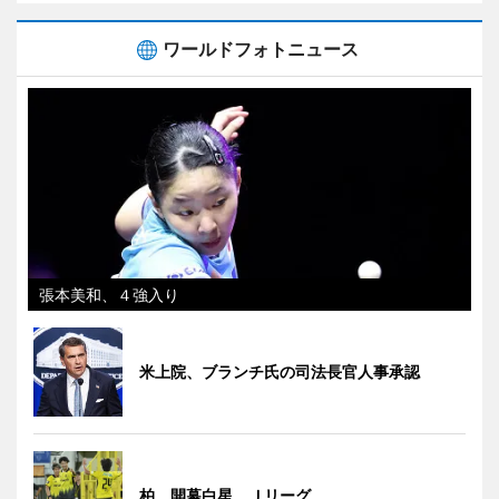
ワールドフォトニュース
張本美和、４強入り
米上院、ブランチ氏の司法長官人事承認
柏、開幕白星 Ｊリーグ