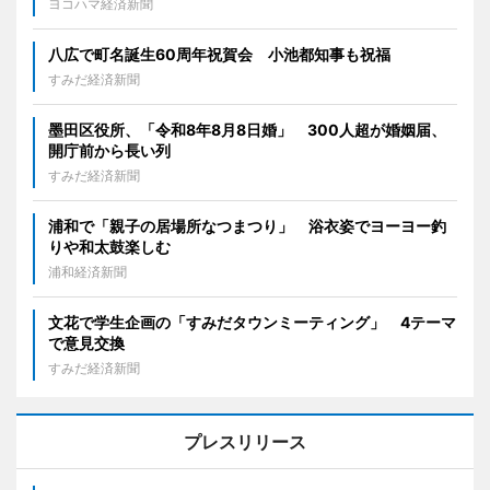
ヨコハマ経済新聞
八広で町名誕生60周年祝賀会 小池都知事も祝福
すみだ経済新聞
墨田区役所、「令和8年8月8日婚」 300人超が婚姻届、
開庁前から長い列
すみだ経済新聞
浦和で「親子の居場所なつまつり」 浴衣姿でヨーヨー釣
りや和太鼓楽しむ
浦和経済新聞
文花で学生企画の「すみだタウンミーティング」 4テーマ
で意見交換
すみだ経済新聞
プレスリリース