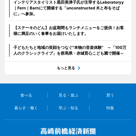
インテリアスタイリスト黒田美津子氏が主宰するLaboratoryy
｜Fern｜Barnにて開催する「unconstructed 木と布をそば
に」へ参加。
【ステーキのどん】お盆期間もランチメニューをご提供！お客
様に満足のいく食事をお届けいたします。
子どもたちと地域の笑顔をつなぐ"本物の音楽体験" ～「100万
人のクラシックライブ」を群馬県・赤城育心こども園で開催～
もっと見る
食べる
見る・遊ぶ
買う
暮らす・働く
学ぶ・知る
特集