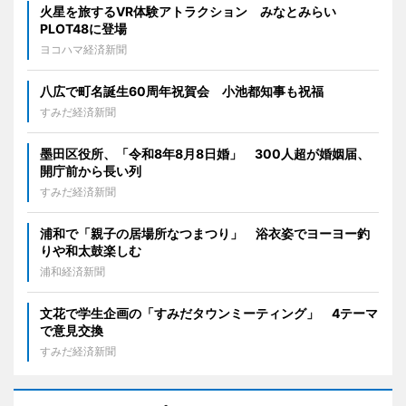
火星を旅するVR体験アトラクション みなとみらい
PLOT48に登場
ヨコハマ経済新聞
八広で町名誕生60周年祝賀会 小池都知事も祝福
すみだ経済新聞
墨田区役所、「令和8年8月8日婚」 300人超が婚姻届、
開庁前から長い列
すみだ経済新聞
浦和で「親子の居場所なつまつり」 浴衣姿でヨーヨー釣
りや和太鼓楽しむ
浦和経済新聞
文花で学生企画の「すみだタウンミーティング」 4テーマ
で意見交換
すみだ経済新聞