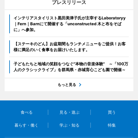
プレスリリース
インテリアスタイリスト黒田美津子氏が主宰するLaboratoryy
｜Fern｜Barnにて開催する「unconstructed 木と布をそば
に」へ参加。
【ステーキのどん】お盆期間もランチメニューをご提供！お客
様に満足のいく食事をお届けいたします。
子どもたちと地域の笑顔をつなぐ"本物の音楽体験" ～「100万
人のクラシックライブ」を群馬県・赤城育心こども園で開催～
もっと見る
食べる
見る・遊ぶ
買う
暮らす・働く
学ぶ・知る
特集