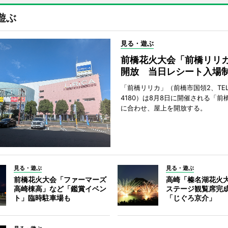
遊ぶ
見る・遊ぶ
前橋花火大会「前橋リリ
開放 当日レシート入場
「前橋リリカ」（前橋市国領2、TEL 0
4180）は8月8日に開催される「前
に合わせ、屋上を開放する。
見る・遊ぶ
見る・遊ぶ
前橋花火大会「ファーマーズ
高崎「榛名湖花火
高崎棟高」など「鑑賞イベン
ステージ観覧席完
ト」臨時駐車場も
「じぐろ京介」