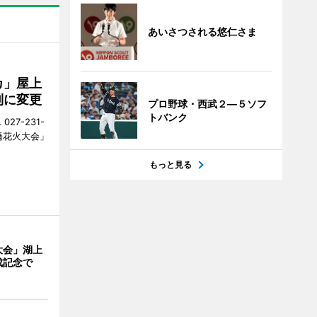
あいさつされる悠仁さま
カ」屋上
制に変更
プロ野球・西武２―５ソフ
トバンク
27-231-
橋花火大会」
もっと見る
大会」湖上
成記念で