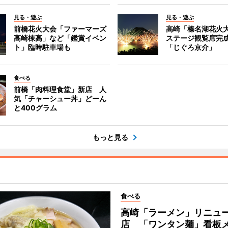
見る・遊ぶ
見る・遊ぶ
前橋花火大会「ファーマーズ
高崎「榛名湖花火
高崎棟高」など「鑑賞イベン
ステージ観覧席完
ト」臨時駐車場も
「じぐろ京介」
食べる
前橋「肉料理食堂」新店 人
気「チャーシュー丼」どーん
と400グラム
もっと見る
食べる
高崎「ラーメン」リニュ
店 「ワンタン麺」看板