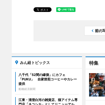
前の
みん経トピックス
特集
八千代「52間の縁側」にカフェ
「PUKU」 自家焙煎コーヒーやカレー
提供
船橋経済新聞
江東・清澄白河の雑貨店、猫アイテム専
門店「ネコシカ」としてリニューアル