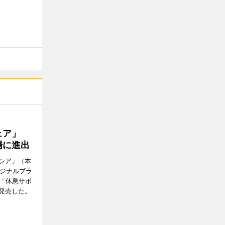
ウェア」
場に進出
シア」（本
リジナルブラ
の「休息サポ
発売した。