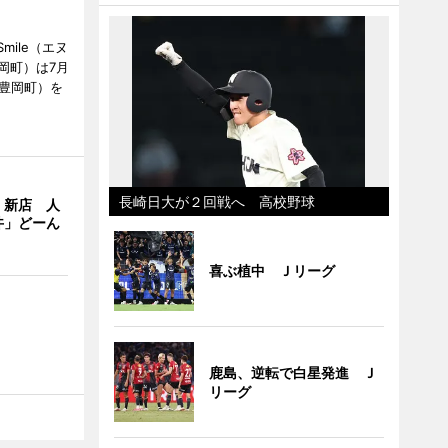
mile（エヌ
岡町）は7月
市豊岡町）を
長崎日大が２回戦へ 高校野球
」新店 人
丼」どーん
喜ぶ植中 Ｊリーグ
鹿島、逆転で白星発進 Ｊ
リーグ