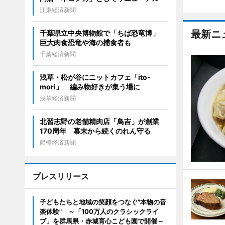
江東経済新聞
最新ニ
千葉県立中央博物館で「ちば恐竜博」
巨大肉食恐竜や海の捕食者も
千葉経済新聞
浅草・松が谷にニットカフェ「ito-
mori」 編み物好きが集う場に
浅草経済新聞
北習志野の老舗精肉店「鳥吉」が創業
170周年 幕末から続くのれん守る
船橋経済新聞
プレスリリース
子どもたちと地域の笑顔をつなぐ"本物の音
楽体験" ～「100万人のクラシックライ
ブ」を群馬県・赤城育心こども園で開催～