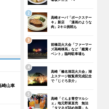
高崎オーパ「ポークステー
キ」新店 「漫画のような
肉」2キロ挑戦も
前橋花火大会「ファーマー
ズ高崎棟高」など「鑑賞イ
ベント」臨時駐車場も
高崎「榛名湖花火大会」湖
上ステージ観覧席完成記念
で「じぐろ京介」
高崎山車
高崎「ぐんま青空マルシ
ェ」地元野菜直売 無法
「タマネギ詰め放題」も