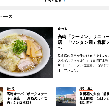
もっと見る
ュース
食べる
高崎「ラーメン」リニュ
店 「ワンタン麺」看板
へ
飲食店の運営を手がける「N-Style S
スタイルスマイル）」（高崎市上豊
16日、「ラーメン喜重軒」（高崎
オープンした。
食べる
見る・遊ぶ
高崎オーパ「ポークステー
前橋花火大会「前
キ」新店 「漫画のような
屋上開放 当日レ
肉」2キロ挑戦も
制に変更