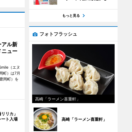
もっと見る
フォトフラッシュ
ーアル新
メニュー
mile（エヌ
岡町）は7月
市豊岡町）を
高崎「ラーメン喜重軒」
橋リリカ」
シート入場
高崎「ラーメン喜重軒」