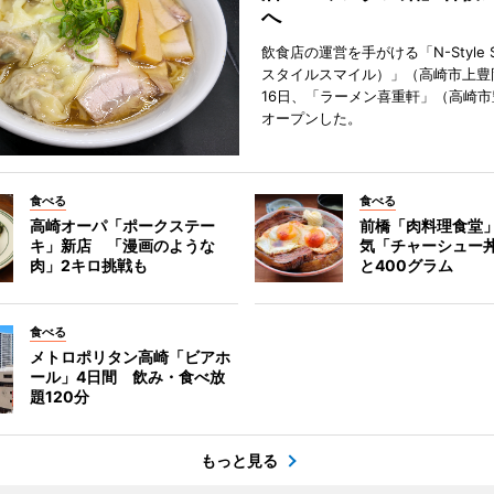
へ
飲食店の運営を手がける「N-Style S
スタイルスマイル）」（高崎市上豊
16日、「ラーメン喜重軒」（高崎
オープンした。
食べる
食べる
高崎オーパ「ポークステー
前橋「肉料理食堂
キ」新店 「漫画のような
気「チャーシュー
肉」2キロ挑戦も
と400グラム
食べる
メトロポリタン高崎「ビアホ
ール」4日間 飲み・食べ放
題120分
もっと見る