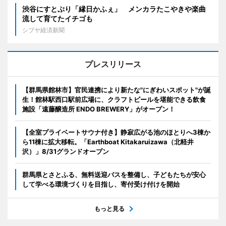
渋谷にすとぷり「縁日かふぇ」 メンカラたこやきや楽曲
流して育てたイチゴも
シブヤ経済新聞
プレスリリース
【群馬県館林市】官民連携により新たな"にぎわいスポット"が誕
生！館林駅西口駅前広場に、クラフトビールを堪能できる飲食
施設「遠藤醸造所 ENDO BREWERY」がオープン！
【全室プライベートサウナ付き】静寂広がる池のほとりへ3棟か
ら11棟に拡大移転。「Earthboat Kitakaruizawa（北軽井
沢）」8/31グランドオープン
群馬県とさとふる、無料送迎バスを整備し、子どもたちが安心
して学べる環境づくりを目指し、寄付受け付けを開始
もっと見る