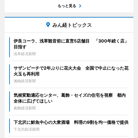
もっと見る
みん経トピックス
伊良コーラ、浅草観音前に直営5店舗目 「300年続く店」
目指す
浅草経済新聞
サザンビーチで2年ぶりに花火大会 全国で中止になった花
火玉も再利用
湘南経済新聞
気候変動適応センター、葛飾・セイズの住宅を視察 都内
全体に広げてほしい
葛飾経済新聞
下北沢に鮮魚中心の大衆酒場 料理の9割を均一価格で提供
下北沢経済新聞