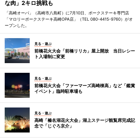
な肉」2キロ挑戦も
「高崎オーパ」（高崎市八島町）に7月10日、ポークステーキ専門店
「マロリーポークステーキ高崎OPA店」（TEL 080-4415-9760）がオ
ープンした。
見る・遊ぶ
前橋花火大会「前橋リリカ」屋上開放 当日レシー
ト入場制に変更
見る・遊ぶ
前橋花火大会「ファーマーズ高崎棟高」など「鑑賞
イベント」臨時駐車場も
見る・遊ぶ
高崎「榛名湖花火大会」湖上ステージ観覧席完成記
念で「じぐろ京介」