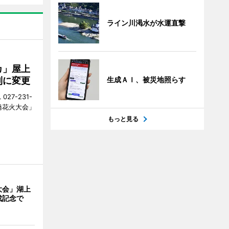
ライン川渇水が水運直撃
カ」屋上
制に変更
生成ＡＩ、被災地照らす
27-231-
橋花火大会」
もっと見る
大会」湖上
成記念で