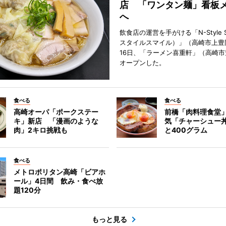
店 「ワンタン麺」看板
へ
飲食店の運営を手がける「N-Style S
スタイルスマイル）」（高崎市上豊
16日、「ラーメン喜重軒」（高崎
オープンした。
食べる
食べる
高崎オーパ「ポークステー
前橋「肉料理食堂
キ」新店 「漫画のような
気「チャーシュー
肉」2キロ挑戦も
と400グラム
食べる
メトロポリタン高崎「ビアホ
ール」4日間 飲み・食べ放
題120分
もっと見る