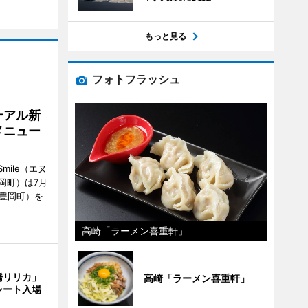
もっと見る
フォトフラッシュ
ーアル新
メニュー
mile（エヌ
岡町）は7月
市豊岡町）を
高崎「ラーメン喜重軒」
橋リリカ」
高崎「ラーメン喜重軒」
シート入場