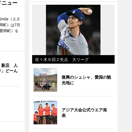
メニュー
mile（エヌ
岡町）は7月
市豊岡町）を
佐々木６回２失点 大リーグ
」新店 人
丼」どーん
復興のシュシャ、愛国の観
光地に
アジア大会公式ウエア発
表