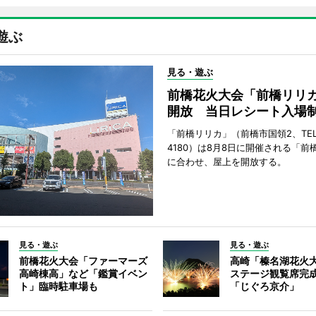
遊ぶ
見る・遊ぶ
前橋花火大会「前橋リリ
開放 当日レシート入場
「前橋リリカ」（前橋市国領2、TEL 0
4180）は8月8日に開催される「前
に合わせ、屋上を開放する。
見る・遊ぶ
見る・遊ぶ
前橋花火大会「ファーマーズ
高崎「榛名湖花火
高崎棟高」など「鑑賞イベン
ステージ観覧席完
ト」臨時駐車場も
「じぐろ京介」