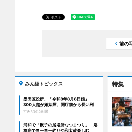
前の
みん経トピックス
特集
墨田区役所、「令和8年8月8日婚」
300人超が婚姻届、開庁前から長い列
すみだ経済新聞
浦和で「親子の居場所なつまつり」 浴
衣姿でヨーヨー釣りや和太鼓楽しむ