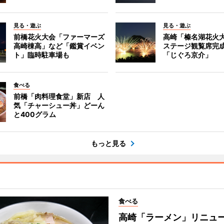
見る・遊ぶ
見る・遊ぶ
前橋花火大会「ファーマーズ
高崎「榛名湖花火
高崎棟高」など「鑑賞イベン
ステージ観覧席完
ト」臨時駐車場も
「じぐろ京介」
食べる
前橋「肉料理食堂」新店 人
気「チャーシュー丼」どーん
と400グラム
もっと見る
食べる
高崎「ラーメン」リニュ