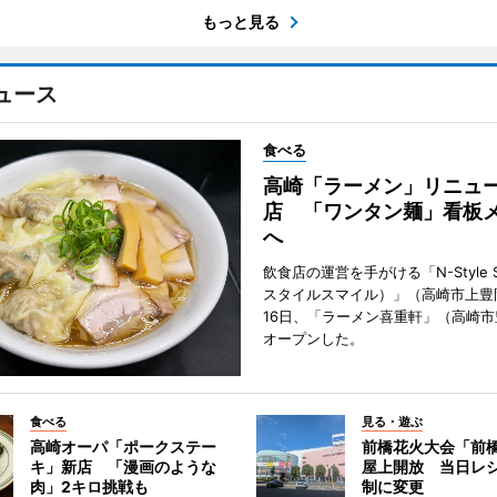
もっと見る
ュース
食べる
高崎「ラーメン」リニュ
店 「ワンタン麺」看板
へ
飲食店の運営を手がける「N-Style S
スタイルスマイル）」（高崎市上豊
16日、「ラーメン喜重軒」（高崎
オープンした。
食べる
見る・遊ぶ
高崎オーパ「ポークステー
前橋花火大会「前
キ」新店 「漫画のような
屋上開放 当日レ
肉」2キロ挑戦も
制に変更