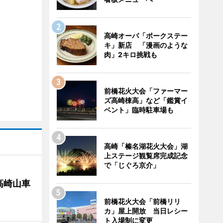
高崎オーパ「ポークステー
キ」新店 「漫画のような
肉」2キロ挑戦も
前橋花火大会「ファーマー
ズ高崎棟高」など「鑑賞イ
ベント」臨時駐車場も
高崎「榛名湖花火大会」湖
上ステージ観覧席完成記念
で「じぐろ京介」
高崎山車
前橋花火大会「前橋リリ
カ」屋上開放 当日レシー
ト入場制に変更