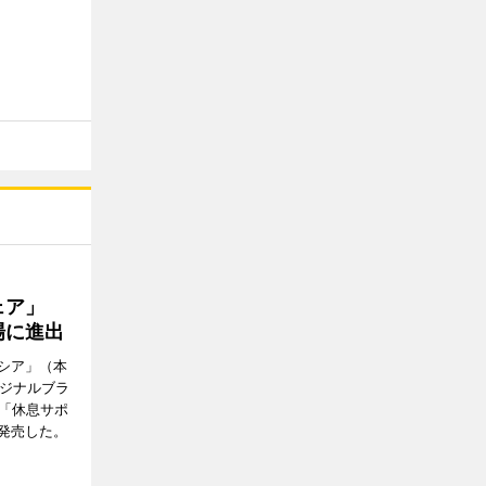
ウェア」
場に進出
シア」（本
リジナルブラ
の「休息サポ
発売した。