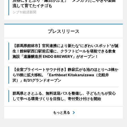
渋谷にすとぷり「縁日かふぇ」 メンカラたこやきや楽曲
流して育てたイチゴも
シブヤ経済新聞
プレスリリース
【群馬県館林市】官民連携により新たな"にぎわいスポット"が誕
生！館林駅西口駅前広場に、クラフトビールを堪能できる飲食
施設「遠藤醸造所 ENDO BREWERY」がオープン！
【全室プライベートサウナ付き】静寂広がる池のほとりへ3棟か
ら11棟に拡大移転。「Earthboat Kitakaruizawa（北軽井
沢）」8/31グランドオープン
群馬県とさとふる、無料送迎バスを整備し、子どもたちが安心
して学べる環境づくりを目指し、寄付受け付けを開始
もっと見る