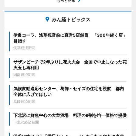
もっと見る
みん経トピックス
伊良コーラ、浅草観音前に直営5店舗目 「300年続く店」
目指す
浅草経済新聞
サザンビーチで2年ぶりに花火大会 全国で中止になった花
火玉も再利用
湘南経済新聞
気候変動適応センター、葛飾・セイズの住宅を視察 都内
全体に広げてほしい
葛飾経済新聞
下北沢に鮮魚中心の大衆酒場 料理の9割を均一価格で提供
下北沢経済新聞