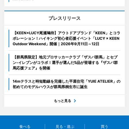
プレスリリース
【KEEN×LUCY尾瀬鳩待】アウトドアブランド「KEEN」とコラ
ボレーション！ハイキング初心者応援イベント「LUCY × KEEN
Outdoor Weekend」開催｜2026年9月11日～12日
【群馬県限定】地元プロサッカークラブ「ザスパ群馬」とセブ
ン‐イレブンがコラボ！選手が選んだ5品が登場する『ザスパ群
馬応援フェア』を開催
14mテラスと時短動線を完備した平屋住宅「YUIE ATELIER」の
初めてのモデルハウスが群馬県桐生市に誕生
もっと見る
食べる
見る・遊ぶ
買う