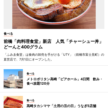
食べる
前橋「肉料理食堂」新店 人気「チャーシュー丼」
どーんと400グラム
「ふみゑ食堂」は食肉の卸売を手がける「UTY」（前橋市富士見町）の
直営店で、7月1日にオープンした。
食べる
メトロポリタン高崎「ビアホール」4日間 飲み・
食べ放題120分
食べる
高崎タカシマヤ「土用の丑の日」うなぎ5店舗