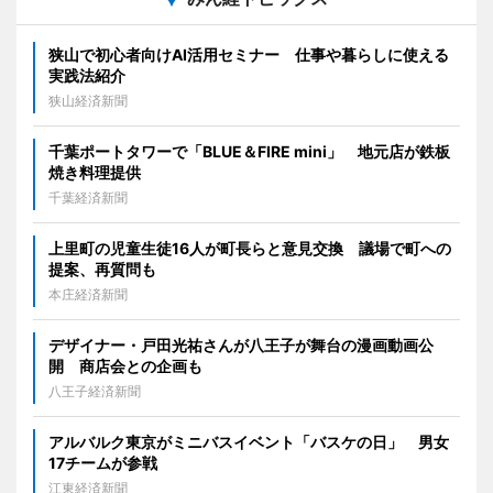
狭山で初心者向けAI活用セミナー 仕事や暮らしに使える
実践法紹介
狭山経済新聞
千葉ポートタワーで「BLUE＆FIRE mini」 地元店が鉄板
焼き料理提供
千葉経済新聞
上里町の児童生徒16人が町長らと意見交換 議場で町への
提案、再質問も
本庄経済新聞
デザイナー・戸田光祐さんが八王子が舞台の漫画動画公
開 商店会との企画も
八王子経済新聞
アルバルク東京がミニバスイベント「バスケの日」 男女
17チームが参戦
江東経済新聞