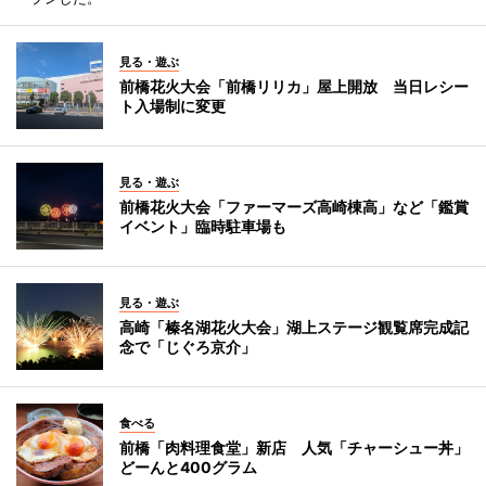
見る・遊ぶ
前橋花火大会「前橋リリカ」屋上開放 当日レシー
ト入場制に変更
見る・遊ぶ
前橋花火大会「ファーマーズ高崎棟高」など「鑑賞
イベント」臨時駐車場も
見る・遊ぶ
高崎「榛名湖花火大会」湖上ステージ観覧席完成記
念で「じぐろ京介」
食べる
前橋「肉料理食堂」新店 人気「チャーシュー丼」
どーんと400グラム