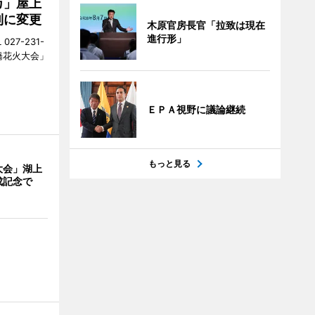
カ」屋上
制に変更
木原官房長官「拉致は現在
進行形」
27-231-
橋花火大会」
ＥＰＡ視野に議論継続
もっと見る
大会」湖上
成記念で