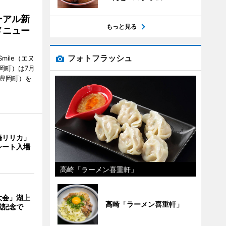
ーアル新
もっと見る
メニュー
フォトフラッシュ
mile（エヌ
岡町）は7月
市豊岡町）を
橋リリカ」
シート入場
高崎「ラーメン喜重軒」
大会」湖上
高崎「ラーメン喜重軒」
成記念で