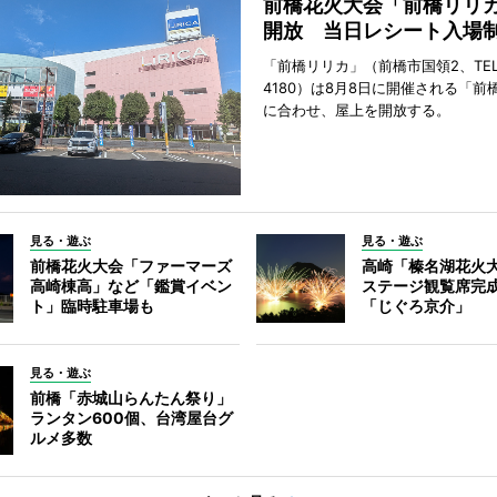
前橋花火大会「前橋リリ
開放 当日レシート入場
「前橋リリカ」（前橋市国領2、TEL 0
4180）は8月8日に開催される「前
に合わせ、屋上を開放する。
見る・遊ぶ
見る・遊ぶ
前橋花火大会「ファーマーズ
高崎「榛名湖花火
高崎棟高」など「鑑賞イベン
ステージ観覧席完
ト」臨時駐車場も
「じぐろ京介」
見る・遊ぶ
前橋「赤城山らんたん祭り」
ランタン600個、台湾屋台グ
ルメ多数