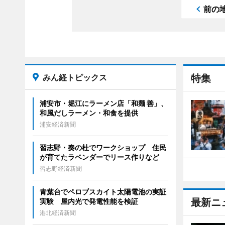
前の
みん経トピックス
特集
浦安市・堀江にラーメン店「和麺 善」、
和風だしラーメン・和食を提供
浦安経済新聞
習志野・奏の杜でワークショップ 住民
が育てたラベンダーでリース作りなど
習志野経済新聞
青葉台でペロブスカイト太陽電池の実証
最新ニ
実験 屋内光で発電性能を検証
港北経済新聞