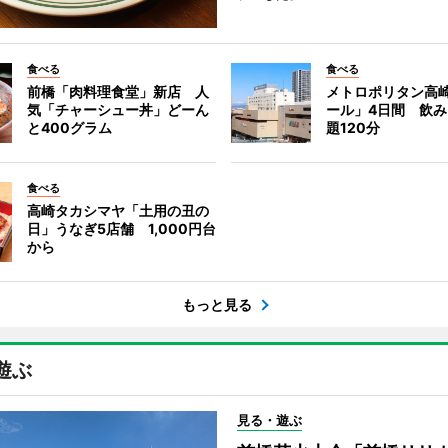
食べる
食べる
前橋「肉料理食堂」新店 人
メトロポリタン高
気「チャーシュー丼」どーん
ール」4日間 飲
と400グラム
題120分
食べる
高崎タカシマヤ「土用の丑の
日」うなぎ5店舗 1,000円台
から
もっと見る
遊ぶ
見る・遊ぶ