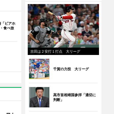
崎「ビアホ
み・食べ放
吉田は２安打１打点 大リーグ
千賀の力投 大リーグ
高市首相靖国参拝「適切に
判断」