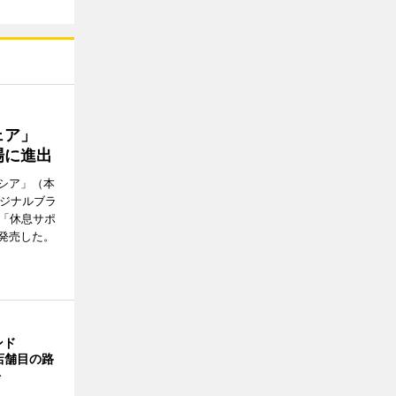
ウェア」
場に進出
シア」（本
リジナルブラ
の「休息サポ
発売した。
ンド
4店舗目の路
ト