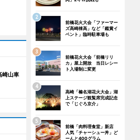
前橋花火大会「ファーマー
ズ高崎棟高」など「鑑賞イ
ベント」臨時駐車場も
前橋花火大会「前橋リリ
カ」屋上開放 当日レシー
ト入場制に変更
高崎山車
高崎「榛名湖花火大会」湖
上ステージ観覧席完成記念
で「じぐろ京介」
前橋「肉料理食堂」新店
人気「チャーシュー丼」ど
ーんと400グラム