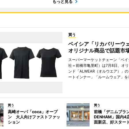
もっと見る
買う
ベイシア「リカバリー
オリジナル商品で話題市
スーパーマーケットチェーン「ベイ
社＝前橋市亀里町）は7月8日、オ
ンド「ALWEAR（オルウエア）」
ートインナー」「ルームウェア」を
買う
買う
高崎オーパ「coca」オープ
前橋「デニムブラ
ン 大人向けファストファッ
DENHAM」国内
ション
面新店、好スター