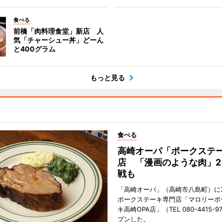
食べる
前橋「肉料理食堂」新店 人
気「チャーシュー丼」どーん
と400グラム
もっと見る
食べる
高崎オーパ「ポークステ
店 「漫画のような肉」2
戦も
「高崎オーパ」（高崎市八島町）に7
ポークステーキ専門店「マロリーポ
キ高崎OPA店」（TEL 080-4415-
プンした。