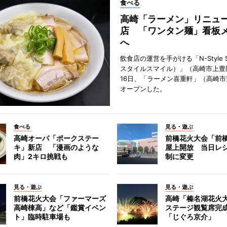
食べる
高崎「ラーメン」リニュ
店 「ワンタン麺」看板
へ
飲食店の運営を手がける「N-Style S
スタイルスマイル）」（高崎市上豊
16日、「ラーメン喜重軒」（高崎
オープンした。
食べる
見る・遊ぶ
高崎オーパ「ポークステー
前橋花火大会「前
キ」新店 「漫画のような
屋上開放 当日レ
肉」2キロ挑戦も
制に変更
見る・遊ぶ
見る・遊ぶ
前橋花火大会「ファーマーズ
高崎「榛名湖花火
高崎棟高」など「鑑賞イベン
ステージ観覧席完
ト」臨時駐車場も
「じぐろ京介」