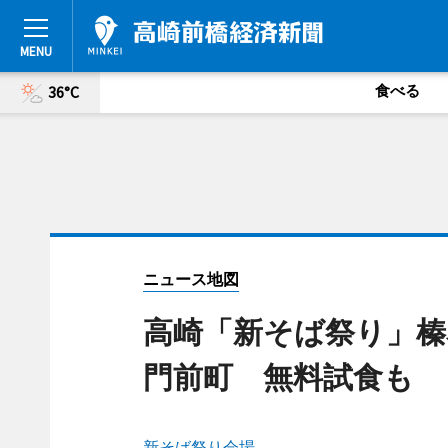
食べる
36°C
ニュース地図
高崎「新そば祭り」榛
門前町 無料試食も
新そば祭り会場