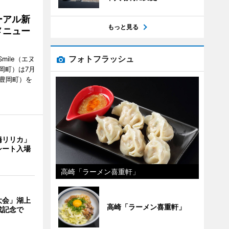
ーアル新
もっと見る
メニュー
フォトフラッシュ
mile（エヌ
岡町）は7月
市豊岡町）を
橋リリカ」
シート入場
高崎「ラーメン喜重軒」
大会」湖上
高崎「ラーメン喜重軒」
成記念で