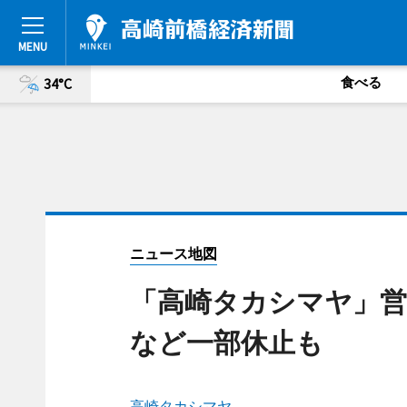
食べる
34°C
ニュース地図
「高崎タカシマヤ」営
など一部休止も
高崎タカシマヤ