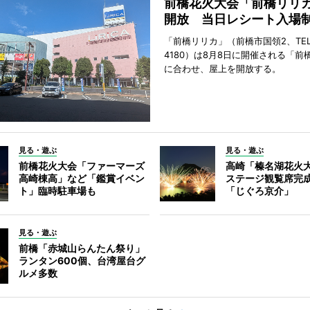
前橋花火大会「前橋リリ
開放 当日レシート入場
「前橋リリカ」（前橋市国領2、TEL 0
4180）は8月8日に開催される「前
に合わせ、屋上を開放する。
見る・遊ぶ
見る・遊ぶ
前橋花火大会「ファーマーズ
高崎「榛名湖花火
高崎棟高」など「鑑賞イベン
ステージ観覧席完
ト」臨時駐車場も
「じぐろ京介」
見る・遊ぶ
前橋「赤城山らんたん祭り」
ランタン600個、台湾屋台グ
ルメ多数