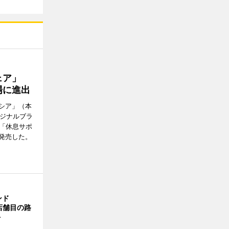
ウェア」
場に進出
シア」（本
リジナルブラ
の「休息サポ
発売した。
ンド
4店舗目の路
ト