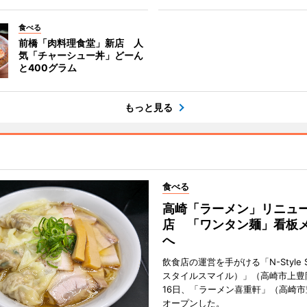
食べる
前橋「肉料理食堂」新店 人
気「チャーシュー丼」どーん
と400グラム
もっと見る
食べる
高崎「ラーメン」リニュ
店 「ワンタン麺」看板
へ
飲食店の運営を手がける「N-Style S
スタイルスマイル）」（高崎市上豊
16日、「ラーメン喜重軒」（高崎
オープンした。