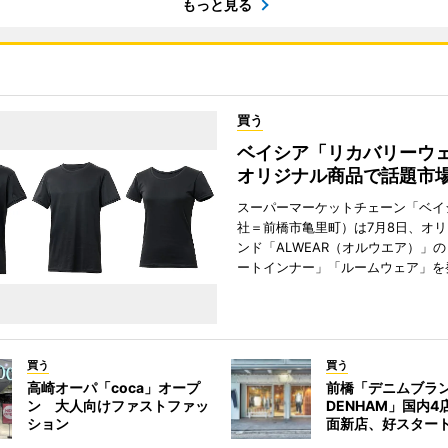
もっと見る
買う
ベイシア「リカバリー
オリジナル商品で話題市
スーパーマーケットチェーン「ベイ
社＝前橋市亀里町）は7月8日、オ
ンド「ALWEAR（オルウエア）」
ートインナー」「ルームウェア」を
買う
買う
高崎オーパ「coca」オープ
前橋「デニムブラ
ン 大人向けファストファッ
DENHAM」国内
ション
面新店、好スター