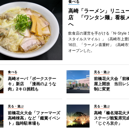
食べる
高崎「ラーメン」リニュ
店 「ワンタン麺」看板
へ
飲食店の運営を手がける「N-Style S
スタイルスマイル）」（高崎市上豊
16日、「ラーメン喜重軒」（高崎
オープンした。
食べる
見る・遊ぶ
高崎オーパ「ポークステー
前橋花火大会「前
キ」新店 「漫画のような
屋上開放 当日レ
肉」2キロ挑戦も
制に変更
見る・遊ぶ
見る・遊ぶ
前橋花火大会「ファーマーズ
高崎「榛名湖花火
高崎棟高」など「鑑賞イベン
ステージ観覧席完
ト」臨時駐車場も
「じぐろ京介」