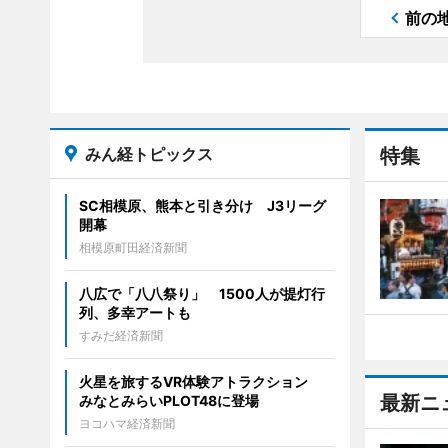
前の
みん経トピックス
特集
SC相模原、熊本と引き分け J3リーグ
開幕
相模原町田経済新聞
八広で「八八祭り」 1500人が提灯行
列、多幸アートも
すみだ経済新聞
火星を旅するVR体験アトラクション
最新ニ
みなとみらいPLOT48に登場
ヨコハマ経済新聞