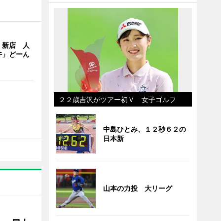
」新店 人
丼」どーん
２２歳吉沢がツアー初Ｖ 女子ゴルフ
中島ひとみ、１２秒６２の
日本新
山本の力投 大リーグ