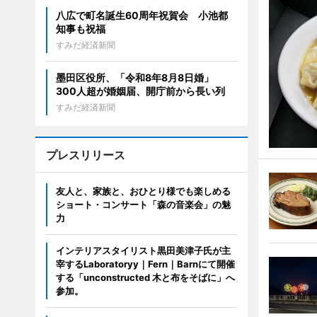
八広で町名誕生60周年祝賀会 小池都
知事も祝福
すみだ経済新聞
墨田区役所、「令和8年8月8日婚」
300人超が婚姻届、開庁前から長い列
すみだ経済新聞
プレスリリース
友人と、家族と、おひとり様でも楽しめる
ショート・コンサート「森の音楽会」の魅
力
インテリアスタイリスト黒田美津子氏が主
宰するLaboratoryy｜Fern｜Barnにて開催
する「unconstructed 木と布をそばに」へ
参加。