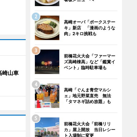
高崎オーパ「ポークステー
キ」新店 「漫画のような
肉」2キロ挑戦も
前橋花火大会「ファーマー
ズ高崎棟高」など「鑑賞イ
ベント」臨時駐車場も
高崎山車
高崎「ぐんま青空マルシ
ェ」地元野菜直売 無法
「タマネギ詰め放題」も
前橋花火大会「前橋リリ
カ」屋上開放 当日レシー
ト入場制に変更