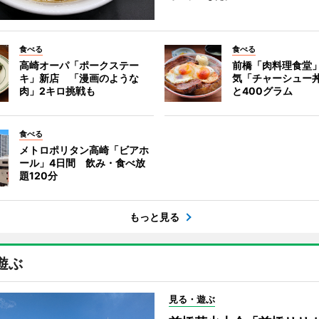
食べる
食べる
高崎オーパ「ポークステー
前橋「肉料理食堂
キ」新店 「漫画のような
気「チャーシュー
肉」2キロ挑戦も
と400グラム
食べる
メトロポリタン高崎「ビアホ
ール」4日間 飲み・食べ放
題120分
もっと見る
遊ぶ
見る・遊ぶ