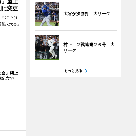
カ」屋上
制に変更
大谷が決勝打 大リーグ
27-231-
橋花火大会」
村上、２戦連発２６号 大
リーグ
もっと見る
大会」湖上
成記念で