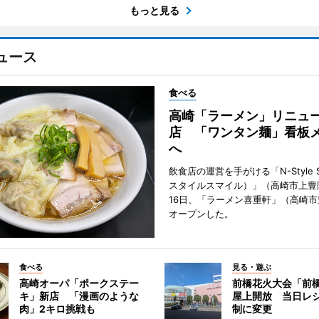
もっと見る
ュース
食べる
高崎「ラーメン」リニュ
店 「ワンタン麺」看板
へ
飲食店の運営を手がける「N-Style S
スタイルスマイル）」（高崎市上豊
16日、「ラーメン喜重軒」（高崎
オープンした。
食べる
見る・遊ぶ
高崎オーパ「ポークステー
前橋花火大会「前
キ」新店 「漫画のような
屋上開放 当日レ
肉」2キロ挑戦も
制に変更