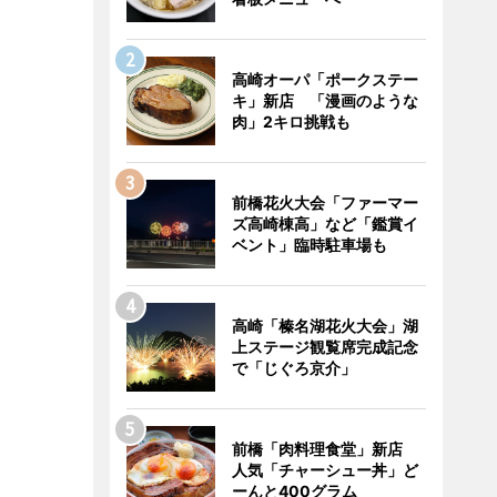
高崎オーパ「ポークステー
キ」新店 「漫画のような
肉」2キロ挑戦も
前橋花火大会「ファーマー
ズ高崎棟高」など「鑑賞イ
ベント」臨時駐車場も
高崎「榛名湖花火大会」湖
上ステージ観覧席完成記念
で「じぐろ京介」
前橋「肉料理食堂」新店
人気「チャーシュー丼」ど
ーんと400グラム