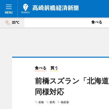
食べる
35°C
食べる
買う
前橋スズラン「北海道
同様対応
前橋
群馬
物産展