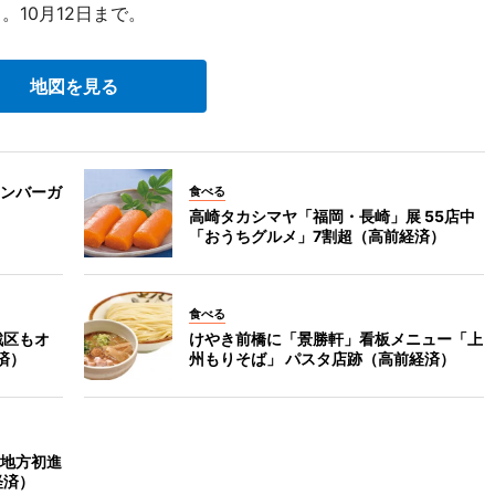
。10月12日まで。
地図を見る
ンバーガ
食べる
高崎タカシマヤ「福岡・長崎」展 55店中
「おうちグルメ」7割超（高前経済）
食べる
戦区もオ
けやき前橋に「景勝軒」看板メニュー「上
済）
州もりそば」 パスタ店跡（高前経済）
地方初進
経済）