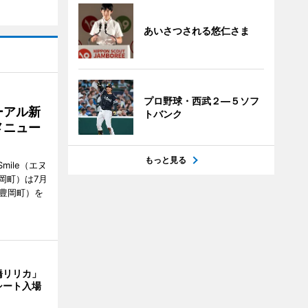
あいさつされる悠仁さま
プロ野球・西武２―５ソフ
ーアル新
トバンク
メニュー
もっと見る
mile（エヌ
岡町）は7月
市豊岡町）を
橋リリカ」
シート入場