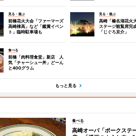
見る・遊ぶ
見る・遊ぶ
前橋花火大会「ファーマーズ
高崎「榛名湖花火
高崎棟高」など「鑑賞イベン
ステージ観覧席完
ト」臨時駐車場も
「じぐろ京介」
食べる
前橋「肉料理食堂」新店 人
気「チャーシュー丼」どーん
と400グラム
もっと見る
食べる
高崎オーパ「ポークステ