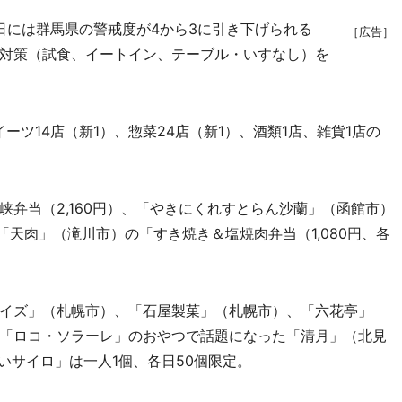
日には群馬県の警戒度が4から3に引き下げられる
［広告］
対策（試食、イートイン、テーブル・いすなし）を
ーツ14店（新1）、惣菜24店（新1）、酒類1店、雑貨1店の
弁当（2,160円）、「やきにくれすとらん沙蘭」（函館市）
「天肉」（滝川市）の「すき焼き＆塩焼肉弁当（1,080円、各
イズ」（札幌市）、「石屋製菓」（札幌市）、「六花亭」
「ロコ・ソラーレ」のおやつで話題になった「清月」（北見
いサイロ」は一人1個、各日50個限定。