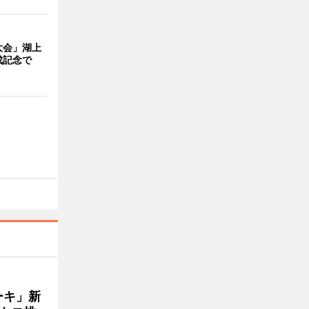
大会」湖上
成記念で
ーキ」新