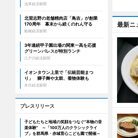
浅草経済新聞
北習志野の老舗精肉店「鳥吉」が創業
最新ニ
170周年 幕末から続くのれん守る
船橋経済新聞
3年連続甲子園出場の関東一高を応援
グリーンパレスが特別ランチ
江戸川経済新聞
イオンタウン上里で「伝統芸能まつ
り」 獅子舞や太鼓、着物体験も
本庄経済新聞
プレスリリース
子どもたちと地域の笑顔をつなぐ"本物の音
楽体験" ～「100万人のクラシックライ
ブ」を群馬県・赤城育心こども園で開催～