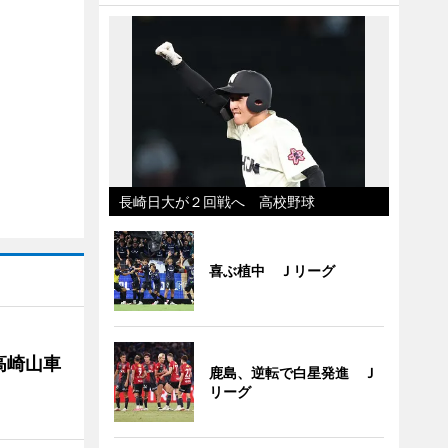
長崎日大が２回戦へ 高校野球
喜ぶ植中 Ｊリーグ
高崎山車
鹿島、逆転で白星発進 Ｊ
リーグ