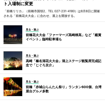
ト入場制に変更
「前橋リリカ」（前橋市国領2、TEL 027-231-4180）は8月8日に開催
される「前橋花火大会」に合わせ、屋上を開放する。
見る・遊ぶ
前橋花火大会「ファーマーズ高崎棟高」など「鑑賞
イベント」臨時駐車場も
見る・遊ぶ
高崎「榛名湖花火大会」湖上ステージ観覧席完成記
念で「じぐろ京介」
見る・遊ぶ
前橋「赤城山らんたん祭り」ランタン600個、台湾
屋台グルメ多数