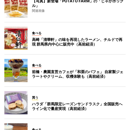
【写真】新登場「POTATO FARM」の「じゃがポック
ル」
関連画像
食べる
高崎「清華軒」の味を再現したラーメン、チルドで再
現 群馬県内中心に販売中（高前経済）
食べる
前橋・農園直営カフェが「和栗のパフェ」 自家製ジェ
ラートやクリーム、収穫体験も（高前経済）
買う
ハラダ「群馬限定レーズンサンドラスク」全国販売へ
ライン化で量産実現（高前経済）
食べる