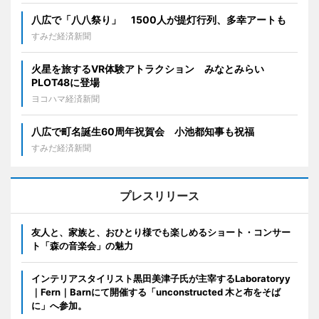
八広で「八八祭り」 1500人が提灯行列、多幸アートも
すみだ経済新聞
火星を旅するVR体験アトラクション みなとみらい
PLOT48に登場
ヨコハマ経済新聞
八広で町名誕生60周年祝賀会 小池都知事も祝福
すみだ経済新聞
プレスリリース
友人と、家族と、おひとり様でも楽しめるショート・コンサー
ト「森の音楽会」の魅力
インテリアスタイリスト黒田美津子氏が主宰するLaboratoryy
｜Fern｜Barnにて開催する「unconstructed 木と布をそば
に」へ参加。