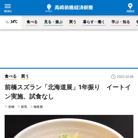
34°C
食べる
見る・遊ぶ
買う
暮らす・働く
学ぶ・知る
食べる
買う
2020.10.06
前橋スズラン「北海道展」1年振り イートイ
ン実施、試食なし
前橋
群馬
物産展