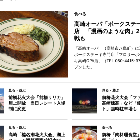
食べる
高崎オーパ「ポークステ
店 「漫画のような肉」2
戦も
「高崎オーパ」（高崎市八島町）に7
ポークステーキ専門店「マロリーポ
キ高崎OPA店」（TEL 080-4415-
プンした。
見る・遊ぶ
見る・遊ぶ
前橋花火大会「前橋リリカ」
前橋花火大会「フ
屋上開放 当日レシート入場
高崎棟高」など「
制に変更
ト」臨時駐車場も
見る・遊ぶ
食べる
高崎「榛名湖花火大会」湖上
前橋「肉料理食堂