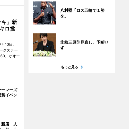
八村塁「ロス五輪で１勝
を」
ーキ」新
キロ挑
非核三原則見直し、予断せ
月10日、
ず
ークステー
9760）がオー
もっと見る
ァーマーズ
鑑賞イベン
」新店 人