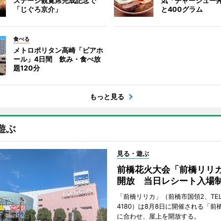
ステージ観覧席完成記念で
気「チャーシュー
「じぐろ京介」
と400グラム
食べる
メトロポリタン高崎「ビアホ
ール」4日間 飲み・食べ放
題120分
もっと見る
遊ぶ
見る・遊ぶ
前橋花火大会「前橋リリ
開放 当日レシート入場
「前橋リリカ」（前橋市国領2、TEL 0
4180）は8月8日に開催される「前
に合わせ、屋上を開放する。