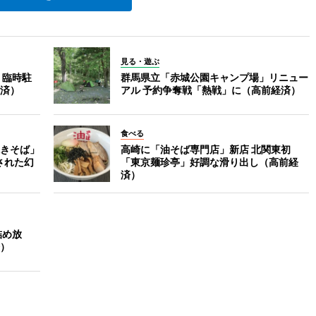
見る・遊ぶ
 臨時駐
群馬県立「赤城公園キャンプ場」リニュー
済）
アル 予約争奪戦「熱戦」に（高前経済）
食べる
きそば」
高崎に「油そば専門店」新店 北関東初
された幻
「東京麺珍亭」好調な滑り出し（高前経
済）
詰め放
）