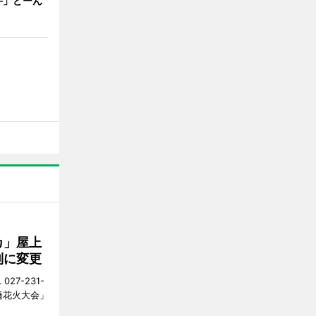
丼」どーん
カ」屋上
制に変更
27-231-
橋花火大会」