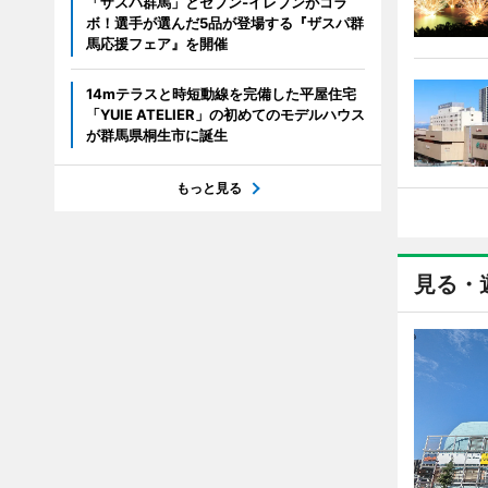
「ザスパ群馬」とセブン‐イレブンがコラ
ボ！選手が選んだ5品が登場する『ザスパ群
馬応援フェア』を開催
14mテラスと時短動線を完備した平屋住宅
「YUIE ATELIER」の初めてのモデルハウス
が群馬県桐生市に誕生
もっと見る
見る・