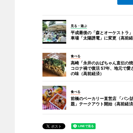
見る・遊ぶ
平成最後の「森とオーケストラ」
車場「太陽誘電」に変更（高前経
食べる
高崎「永井のおばちゃん直伝の焼
コロナ禍で復活 57年、地元で愛
の味（高前経済）
食べる
前橋のベーカリー直営店 「パン
題」テークアウト開始（高前経済