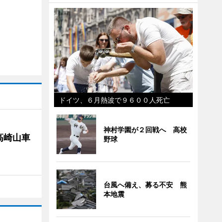
ドイツ、６月熱波で９６００人死亡
神村学園が２回戦へ 高校
高崎山車
野球
台風へ備え、募る不安 熊
本地震