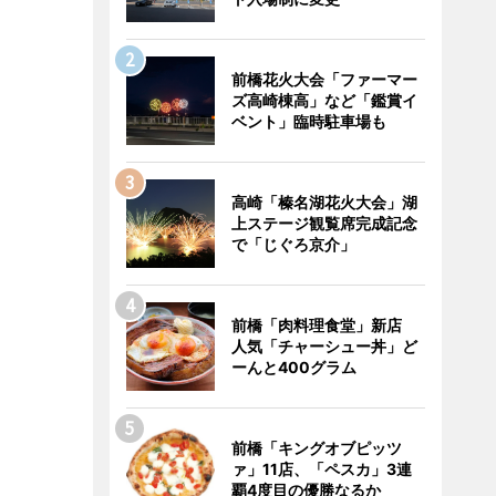
前橋花火大会「ファーマー
ズ高崎棟高」など「鑑賞イ
ベント」臨時駐車場も
高崎「榛名湖花火大会」湖
上ステージ観覧席完成記念
で「じぐろ京介」
前橋「肉料理食堂」新店
人気「チャーシュー丼」ど
ーんと400グラム
前橋「キングオブピッツ
ァ」11店、「ペスカ」3連
覇4度目の優勝なるか