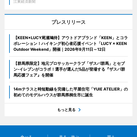
江東経済新聞
プレスリリース
【KEEN×LUCY尾瀬鳩待】アウトドアブランド「KEEN」とコラ
ボレーション！ハイキング初心者応援イベント「LUCY × KEEN
Outdoor Weekend」開催｜2026年9月11日～12日
【群馬県限定】地元プロサッカークラブ「ザスパ群馬」とセブ
ン‐イレブンがコラボ！選手が選んだ5品が登場する『ザスパ群
馬応援フェア』を開催
14mテラスと時短動線を完備した平屋住宅「YUIE ATELIER」の
初めてのモデルハウスが群馬県桐生市に誕生
もっと見る
食べる
見る・遊ぶ
買う