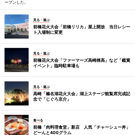
ープンした。
見る・遊ぶ
前橋花火大会「前橋リリカ」屋上開放 当日レシー
ト入場制に変更
見る・遊ぶ
前橋花火大会「ファーマーズ高崎棟高」など「鑑賞
イベント」臨時駐車場も
見る・遊ぶ
高崎「榛名湖花火大会」湖上ステージ観覧席完成記
念で「じぐろ京介」
食べる
前橋「肉料理食堂」新店 人気「チャーシュー丼」
どーんと400グラム