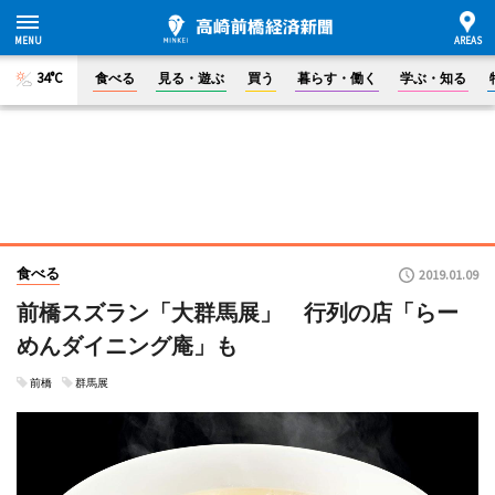
34°C
食べる
見る・遊ぶ
買う
暮らす・働く
学ぶ・知る
食べる
2019.01.09
前橋スズラン「大群馬展」 行列の店「らー
めんダイニング庵」も
前橋
群馬展