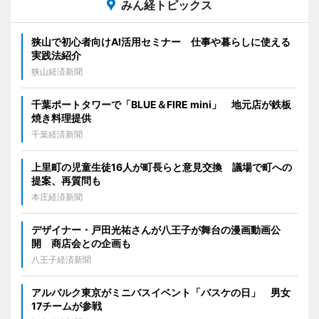
みん経トピックス
狭山で初心者向けAI活用セミナー 仕事や暮らしに使える
実践法紹介
狭山経済新聞
千葉ポートタワーで「BLUE＆FIRE mini」 地元店が鉄板
焼き料理提供
千葉経済新聞
上里町の児童生徒16人が町長らと意見交換 議場で町への
提案、再質問も
本庄経済新聞
デザイナー・戸田光祐さんが八王子が舞台の漫画動画公
開 商店会との企画も
八王子経済新聞
アルバルク東京がミニバスイベント「バスケの日」 男女
17チームが参戦