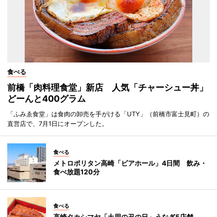
食べる
前橋「肉料理食堂」新店 人気「チャーシュー丼」
どーんと400グラム
「ふみゑ食堂」は食肉の卸売を手がける「UTY」（前橋市富士見町）の
直営店で、7月1日にオープンした。
食べる
メトロポリタン高崎「ビアホール」4日間 飲み・
食べ放題120分
食べる
高崎タカシマヤ「土用の丑の日」うなぎ5店舗