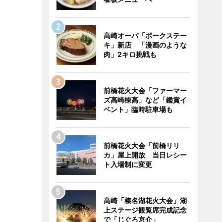
高崎オーパ「ポークステー
キ」新店 「漫画のような
肉」2キロ挑戦も
前橋花火大会「ファーマー
ズ高崎棟高」など「鑑賞イ
ベント」臨時駐車場も
前橋花火大会「前橋リリ
カ」屋上開放 当日レシー
ト入場制に変更
高崎「榛名湖花火大会」湖
上ステージ観覧席完成記念
で「じぐろ京介」