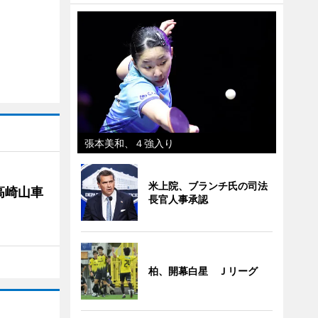
張本美和、４強入り
米上院、ブランチ氏の司法
高崎山車
長官人事承認
柏、開幕白星 Ｊリーグ