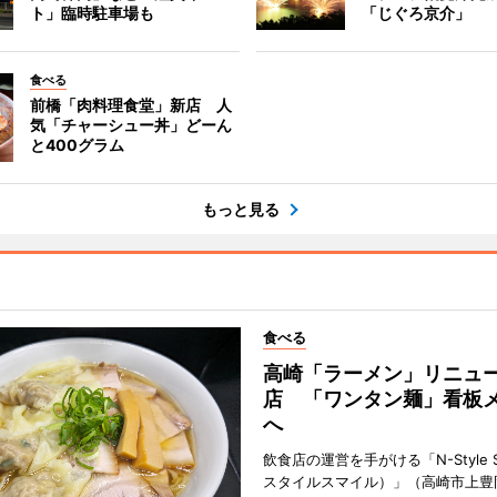
ト」臨時駐車場も
「じぐろ京介」
食べる
前橋「肉料理食堂」新店 人
気「チャーシュー丼」どーん
と400グラム
もっと見る
食べる
高崎「ラーメン」リニュ
店 「ワンタン麺」看板
へ
飲食店の運営を手がける「N-Style S
スタイルスマイル）」（高崎市上豊