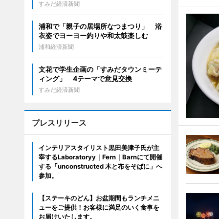
すみだ経済新聞
浦和で「親子の居場所なつまつり」 浴
衣姿でヨーヨー釣りや和太鼓楽しむ
浦和経済新聞
文花で学生企画の「すみだタウンミーテ
ィング」 4テーマで意見交換
すみだ経済新聞
プレスリリース
インテリアスタイリスト黒田美津子氏が主
宰するLaboratoryy｜Fern｜Barnにて開催
する「unconstructed 木と布をそばに」へ
参加。
【ステーキのどん】お盆期間もランチメニ
ューをご提供！お客様に満足のいく食事を
お届けいたします。