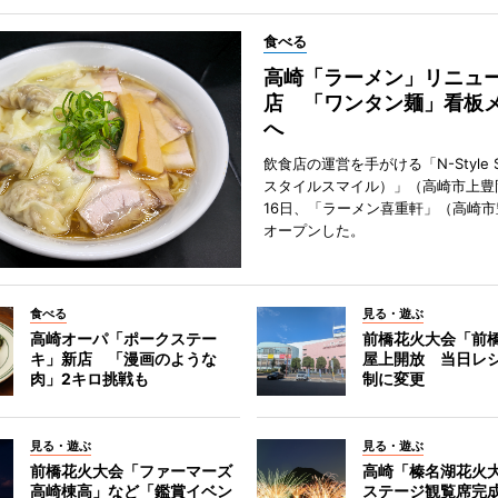
食べる
高崎「ラーメン」リニュ
店 「ワンタン麺」看板
へ
飲食店の運営を手がける「N-Style S
スタイルスマイル）」（高崎市上豊
16日、「ラーメン喜重軒」（高崎
オープンした。
食べる
見る・遊ぶ
高崎オーパ「ポークステー
前橋花火大会「前
キ」新店 「漫画のような
屋上開放 当日レ
肉」2キロ挑戦も
制に変更
見る・遊ぶ
見る・遊ぶ
前橋花火大会「ファーマーズ
高崎「榛名湖花火
高崎棟高」など「鑑賞イベン
ステージ観覧席完