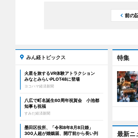
前の
みん経トピックス
特集
火星を旅するVR体験アトラクション
みなとみらいPLOT48に登場
ヨコハマ経済新聞
八広で町名誕生60周年祝賀会 小池都
知事も祝福
すみだ経済新聞
墨田区役所、「令和8年8月8日婚」
最新ニ
300人超が婚姻届、開庁前から長い列