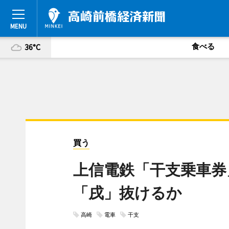
食べる
36°C
買う
上信電鉄「干支乗車券
「戌」抜けるか
高崎
電車
干支