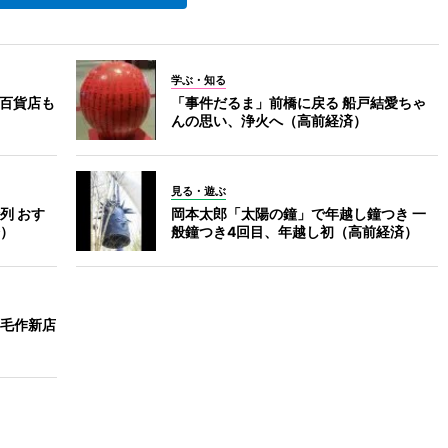
学ぶ・知る
・百貨店も
「事件だるま」前橋に戻る 船戸結愛ちゃ
んの思い、浄火へ（高前経済）
見る・遊ぶ
列 おす
岡本太郎「太陽の鐘」で年越し鐘つき 一
）
般鐘つき4回目、年越し初（高前経済）
毛作新店