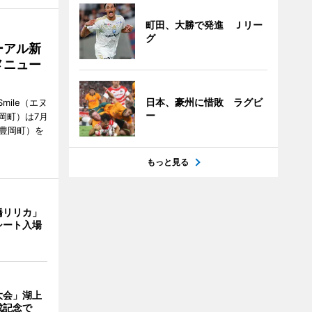
町田、大勝で発進 Ｊリー
グ
ーアル新
メニュー
日本、豪州に惜敗 ラグビ
mile（エヌ
ー
岡町）は7月
市豊岡町）を
もっと見る
橋リリカ」
シート入場
大会」湖上
成記念で