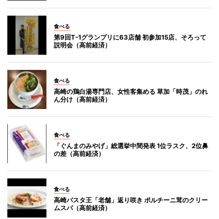
食べる
第9回T-1グランプリに63店舗 初参加15店、そろって
説明会（高前経済）
食べる
高崎の鶏白湯専門店、女性客集める 草加「時茂」のれ
ん分け（高前経済）
食べる
「ぐんまのみやげ」総選挙中間発表 1位ラスク、2位鼻
の差（高前経済）
食べる
高崎パスタ王「老舗」返り咲き ポルチーニ茸のクリー
ムスパ（高前経済）