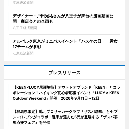
本庄経済新聞
デザイナー・戸田光祐さんが八王子が舞台の漫画動画公
開 商店会との企画も
八王子経済新聞
アルバルク東京がミニバスイベント「バスケの日」 男女
17チームが参戦
江東経済新聞
プレスリリース
【KEEN×LUCY尾瀬鳩待】アウトドアブランド「KEEN」とコラ
ボレーション！ハイキング初心者応援イベント「LUCY × KEEN
Outdoor Weekend」開催｜2026年9月11日～12日
【群馬県限定】地元プロサッカークラブ「ザスパ群馬」とセブ
ン‐イレブンがコラボ！選手が選んだ5品が登場する『ザスパ群
馬応援フェア』を開催