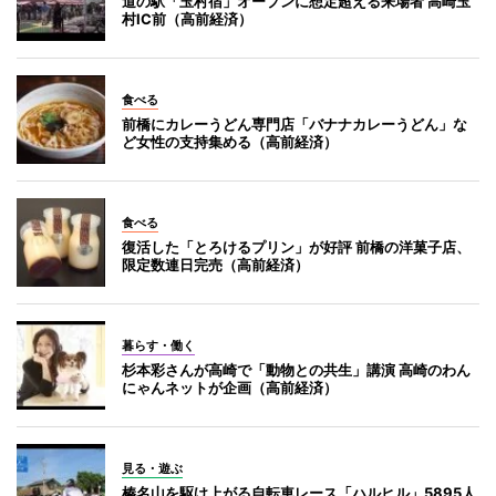
道の駅「玉村宿」オープンに想定超える来場者 高崎玉
村IC前（高前経済）
食べる
前橋にカレーうどん専門店「バナナカレーうどん」な
ど女性の支持集める（高前経済）
食べる
復活した「とろけるプリン」が好評 前橋の洋菓子店、
限定数連日完売（高前経済）
暮らす・働く
杉本彩さんが高崎で「動物との共生」講演 高崎のわん
にゃんネットが企画（高前経済）
見る・遊ぶ
榛名山を駆け上がる自転車レース「ハルヒル」5895人