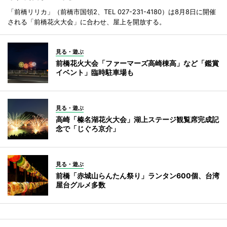
「前橋リリカ」（前橋市国領2、TEL 027-231-4180）は8月8日に開催
される「前橋花火大会」に合わせ、屋上を開放する。
見る・遊ぶ
前橋花火大会「ファーマーズ高崎棟高」など「鑑賞
イベント」臨時駐車場も
見る・遊ぶ
高崎「榛名湖花火大会」湖上ステージ観覧席完成記
念で「じぐろ京介」
見る・遊ぶ
前橋「赤城山らんたん祭り」ランタン600個、台湾
屋台グルメ多数