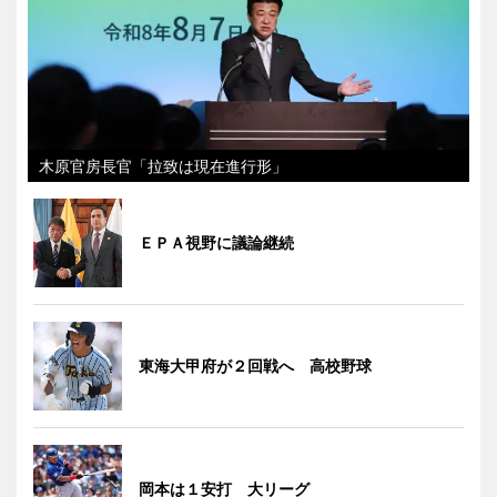
木原官房長官「拉致は現在進行形」
ＥＰＡ視野に議論継続
東海大甲府が２回戦へ 高校野球
岡本は１安打 大リーグ