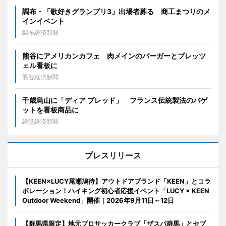
調布・「歌好きグランプリ3」出場者募る 商工まつりのメ
インイベント
調布経済新聞
熊谷にアメリカンカフェ 肉メインのバーガーとプレッツ
ェル看板に
熊谷経済新聞
千歳烏山に「ディア ブレッド」 フランス伝統製法のバゲ
ットを看板商品に
経堂経済新聞
プレスリリース
【KEEN×LUCY尾瀬鳩待】アウトドアブランド「KEEN」とコラ
ボレーション！ハイキング初心者応援イベント「LUCY × KEEN
Outdoor Weekend」開催｜2026年9月11日～12日
【群馬県限定】地元プロサッカークラブ「ザスパ群馬」とセブ