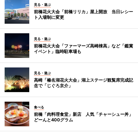
見る・遊ぶ
前橋花火大会「前橋リリカ」屋上開放 当日レシー
ト入場制に変更
見る・遊ぶ
前橋花火大会「ファーマーズ高崎棟高」など「鑑賞
イベント」臨時駐車場も
見る・遊ぶ
高崎「榛名湖花火大会」湖上ステージ観覧席完成記
念で「じぐろ京介」
食べる
前橋「肉料理食堂」新店 人気「チャーシュー丼」
どーんと400グラム