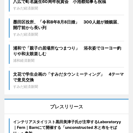
八広で町名誕生60周年祝賀会 小池都知事も祝福
すみだ経済新聞
墨田区役所、「令和8年8月8日婚」 300人超が婚姻届、
開庁前から長い列
すみだ経済新聞
浦和で「親子の居場所なつまつり」 浴衣姿でヨーヨー釣
りや和太鼓楽しむ
浦和経済新聞
文花で学生企画の「すみだタウンミーティング」 4テーマ
で意見交換
すみだ経済新聞
プレスリリース
インテリアスタイリスト黒田美津子氏が主宰するLaboratoryy
｜Fern｜Barnにて開催する「unconstructed 木と布をそば
に」へ参加。