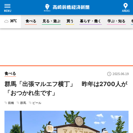
36°C
食べる
見る・遊ぶ
買う
暮らす・働く
学ぶ・知る
食べる
2025.06.19
群馬「出張マルエフ横丁」 昨年は2700人が
「おつかれ生です」
前橋
群馬
ビール