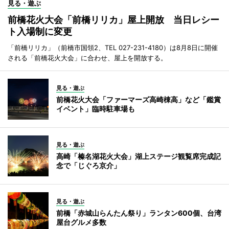
見る・遊ぶ
前橋花火大会「前橋リリカ」屋上開放 当日レシー
ト入場制に変更
「前橋リリカ」（前橋市国領2、TEL 027-231-4180）は8月8日に開催
される「前橋花火大会」に合わせ、屋上を開放する。
見る・遊ぶ
前橋花火大会「ファーマーズ高崎棟高」など「鑑賞
イベント」臨時駐車場も
見る・遊ぶ
高崎「榛名湖花火大会」湖上ステージ観覧席完成記
念で「じぐろ京介」
見る・遊ぶ
前橋「赤城山らんたん祭り」ランタン600個、台湾
屋台グルメ多数