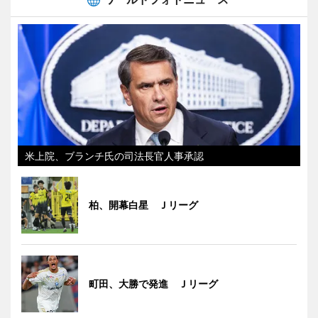
米上院、ブランチ氏の司法長官人事承認
柏、開幕白星 Ｊリーグ
町田、大勝で発進 Ｊリーグ