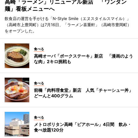
高崎「ラーメン」リニューアル新店 「ワンタン
麺」看板メニューへ
飲食店の運営を手がける「N-Style Smile（エヌスタイルスマイル）」
（高崎市上豊岡町）は7月16日、「ラーメン喜重軒」（高崎市豊岡町）
をオープンした。
食べる
高崎オーパ「ポークステーキ」新店 「漫画のよう
な肉」2キロ挑戦も
食べる
前橋「肉料理食堂」新店 人気「チャーシュー丼」
どーんと400グラム
食べる
メトロポリタン高崎「ビアホール」4日間 飲み・
食べ放題120分