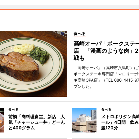
食べる
高崎オーパ「ポークステ
店 「漫画のような肉」2
戦も
「高崎オーパ」（高崎市八島町）に7
ポークステーキ専門店「マロリーポ
キ高崎OPA店」（TEL 080-4415-
プンした。
食べる
食べる
前橋「肉料理食堂」新店 人
メトロポリタン高
気「チャーシュー丼」どーん
ール」4日間 飲
と400グラム
題120分