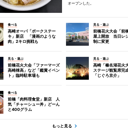
オープンした。
食べる
見る・遊ぶ
高崎オーパ「ポークステー
前橋花火大会「前
キ」新店 「漫画のような
屋上開放 当日レ
肉」2キロ挑戦も
制に変更
見る・遊ぶ
見る・遊ぶ
前橋花火大会「ファーマーズ
高崎「榛名湖花火
高崎棟高」など「鑑賞イベン
ステージ観覧席完
ト」臨時駐車場も
「じぐろ京介」
食べる
前橋「肉料理食堂」新店 人
気「チャーシュー丼」どーん
と400グラム
もっと見る