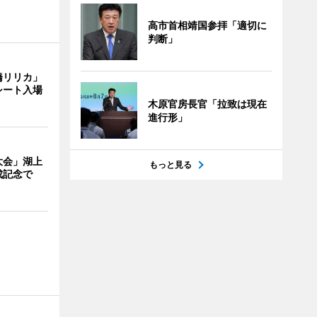
高市首相靖国参拝「適切に
判断」
橋リリカ」
シート入場
木原官房長官「拉致は現在
進行形」
大会」湖上
もっと見る
成記念で