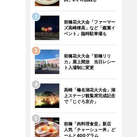
前橋花火大会「ファーマー
ズ高崎棟高」など「鑑賞イ
ベント」臨時駐車場も
前橋花火大会「前橋リリ
カ」屋上開放 当日レシー
ト入場制に変更
高崎「榛名湖花火大会」湖
上ステージ観覧席完成記念
で「じぐろ京介」
前橋「肉料理食堂」新店
人気「チャーシュー丼」ど
ーんと400グラム