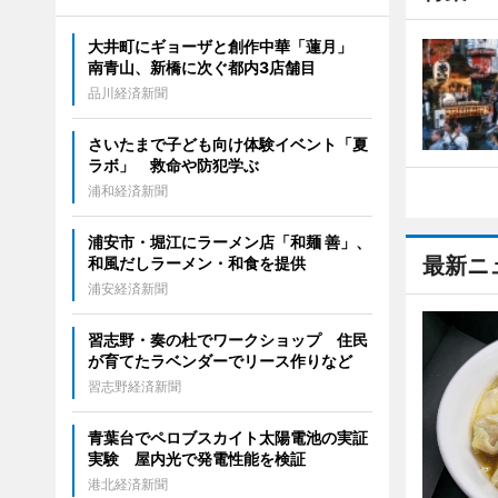
大井町にギョーザと創作中華「蓮月」
南青山、新橋に次ぐ都内3店舗目
品川経済新聞
さいたまで子ども向け体験イベント「夏
ラボ」 救命や防犯学ぶ
浦和経済新聞
浦安市・堀江にラーメン店「和麺 善」、
最新ニ
和風だしラーメン・和食を提供
浦安経済新聞
習志野・奏の杜でワークショップ 住民
が育てたラベンダーでリース作りなど
習志野経済新聞
青葉台でペロブスカイト太陽電池の実証
実験 屋内光で発電性能を検証
港北経済新聞