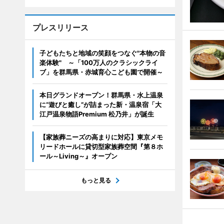
プレスリリース
子どもたちと地域の笑顔をつなぐ"本物の音
楽体験" ～「100万人のクラシックライ
ブ」を群馬県・赤城育心こども園で開催～
本日グランドオープン！群馬県・水上温泉
に“遊びと癒し”が詰まった新・温泉宿「大
江戸温泉物語Premium 松乃井」が誕生
【家族葬ニーズの高まりに対応】東京メモ
リードホールに貸切型家族葬空間『第８ホ
ール～Living～』オープン
もっと見る