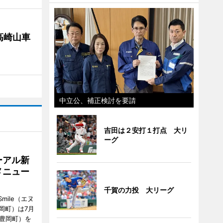
高崎山車
中立公、補正検討を要請
吉田は２安打１打点 大リ
ーグ
ーアル新
メニュー
千賀の力投 大リーグ
mile（エヌ
岡町）は7月
市豊岡町）を