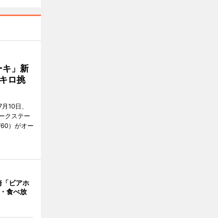
ーキ」新
キロ挑
月10日、
ークステー
9760）がオー
崎「ビアホ
み・食べ放