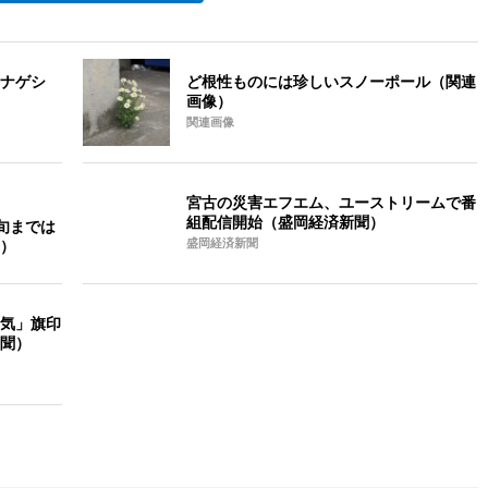
ナゲシ
ど根性ものには珍しいスノーポール（関連
画像）
関連画像
宮古の災害エフエム、ユーストリームで番
組配信開始（盛岡経済新聞）
旬までは
）
盛岡経済新聞
気」旗印
聞）