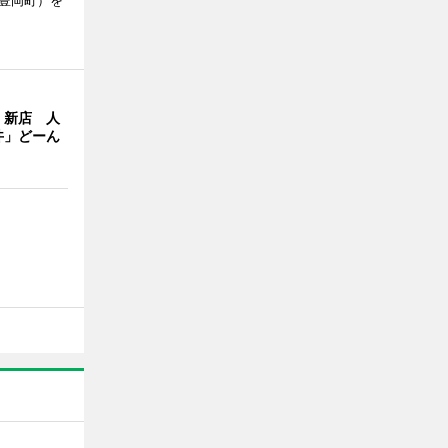
市豊岡町）を
」新店 人
丼」どーん