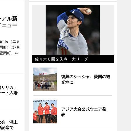
ーアル新
メニュー
mile（エヌ
岡町）は7月
市豊岡町）を
佐々木６回２失点 大リーグ
復興のシュシャ、愛国の観
光地に
橋リリカ」
シート入場
アジア大会公式ウエア発
表
大会」湖上
成記念で