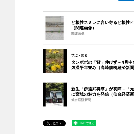
ど根性スミレに言い寄るど根性ヒ
（関連画像）
関連画像
学ぶ・知る
タンポポの「背」伸びず－4月中
気温平年並み（高崎前橋経済新聞
新生「伊達武将隊」が初陣－「元
に宮城の魅力を発信（仙台経済新
仙台経済新聞