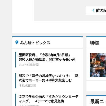
前の
みん経トピックス
特集
墨田区役所、「令和8年8月8日婚」
300人超が婚姻届、開庁前から長い列
すみだ経済新聞
浦和で「親子の居場所なつまつり」 浴
衣姿でヨーヨー釣りや和太鼓楽しむ
浦和経済新聞
文花で学生企画の「すみだタウンミーテ
最新ニ
ィング」 4テーマで意見交換