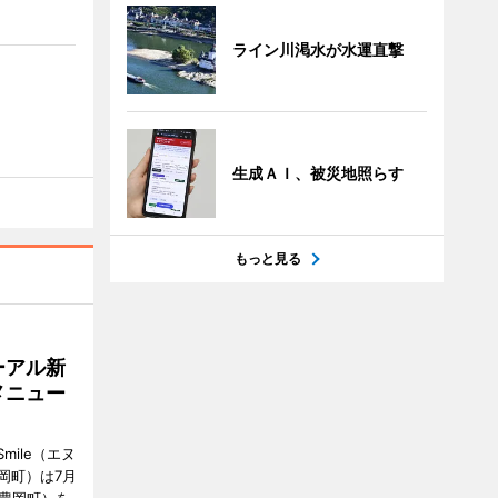
ライン川渇水が水運直撃
生成ＡＩ、被災地照らす
もっと見る
ーアル新
メニュー
mile（エヌ
岡町）は7月