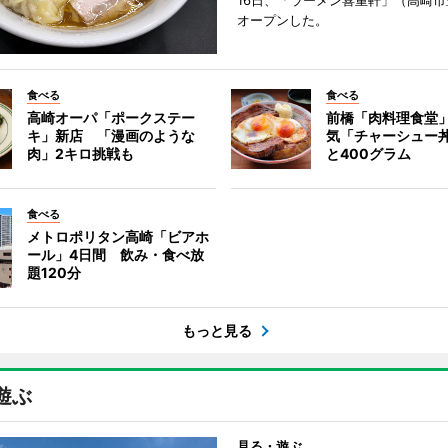
16日、「ラーメン喜重軒」（高崎
オープンした。
食べる
食べる
高崎オーパ「ポークステー
前橋「肉料理食堂
キ」新店 「漫画のような
気「チャーシュー
肉」2キロ挑戦も
と400グラム
食べる
メトロポリタン高崎「ビアホ
ール」4日間 飲み・食べ放
題120分
もっと見る
遊ぶ
見る・遊ぶ