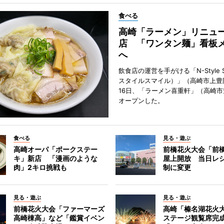
食べる
高崎「ラーメン」リニュ
店 「ワンタン麺」看板
へ
飲食店の運営を手がける「N-Style S
スタイルスマイル）」（高崎市上豊
16日、「ラーメン喜重軒」（高崎
オープンした。
食べる
見る・遊ぶ
高崎オーパ「ポークステー
前橋花火大会「前
キ」新店 「漫画のような
屋上開放 当日レ
肉」2キロ挑戦も
制に変更
見る・遊ぶ
見る・遊ぶ
前橋花火大会「ファーマーズ
高崎「榛名湖花火
高崎棟高」など「鑑賞イベン
ステージ観覧席完