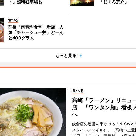
ト」臨時駐車場も
「じぐろ京介」
食べる
前橋「肉料理食堂」新店 人
気「チャーシュー丼」どーん
と400グラム
もっと見る
食べる
高崎「ラーメン」リニュ
店 「ワンタン麺」看板
へ
飲食店の運営を手がける「N-Style S
スタイルスマイル）」（高崎市上豊