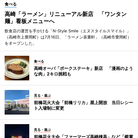
食べる
高崎「ラーメン」リニューアル新店 「ワンタン
麺」看板メニューへ
飲食店の運営を手がける「N-Style Smile（エヌスタイルスマイル）」
（高崎市上豊岡町）は7月16日、「ラーメン喜重軒」（高崎市豊岡町）
をオープンした。
食べる
高崎オーパ「ポークステーキ」新店 「漫画のよう
な肉」2キロ挑戦も
見る・遊ぶ
前橋花火大会「前橋リリカ」屋上開放 当日レシー
ト入場制に変更
見る・遊ぶ
前橋花火大会「ファーマーズ高崎棟高」など「鑑賞