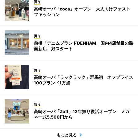
買う
高崎オーパ「coca」オープン 大人向けファスト
ファッション
買う
前橋「デニムブランドDENHAM」国内4店舗目の路
面新店、好スタート
買う
高崎オーパ「ラックラック」群馬初 オフプライス
100ブランド1万点
買う
高崎オーパ「Zoff」12年振り復活オープン メガ
ネ一式5,500円から
もっと見る