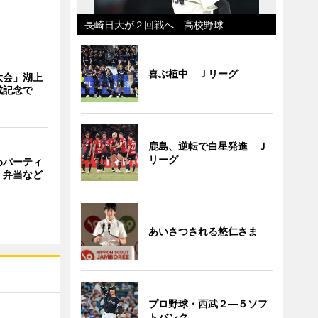
長崎日大が２回戦へ 高校野球
喜ぶ植中 Ｊリーグ
大会」湖上
成記念で
鹿島、逆転で白星発進 Ｊ
リーグ
わパーティ
・弁当など
あいさつされる悠仁さま
プロ野球・西武２―５ソフ
トバンク