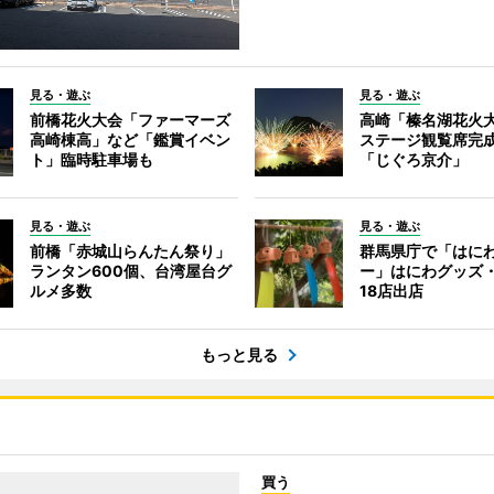
見る・遊ぶ
見る・遊ぶ
前橋花火大会「ファーマーズ
高崎「榛名湖花火
高崎棟高」など「鑑賞イベン
ステージ観覧席完
ト」臨時駐車場も
「じぐろ京介」
見る・遊ぶ
見る・遊ぶ
前橋「赤城山らんたん祭り」
群馬県庁で「はに
ランタン600個、台湾屋台グ
ー」はにわグッズ
ルメ多数
18店出店
もっと見る
買う