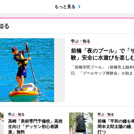
もっと見る
知る
学ぶ・知る
前橋「夜のプール」で「
験」安全に水遊びを楽し
「前橋市民プール」（前橋市上細井
日、「プールサップ体験会」が始ま
学ぶ・知る
学ぶ・知る
高崎「美術専門予備校」高校
前橋「平和の鐘を
生向け「デッサン初心者講
岡本太郎太陽の鐘、
座」無料
打つ