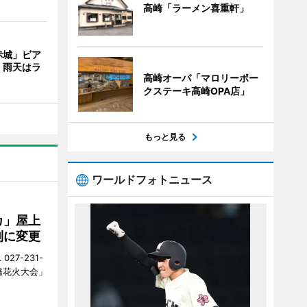
高崎「ラーメン喜重軒」
赤城」ビア
 雨天はラ
高崎オーパ「マロリーポー
クステーキ高崎OPA店」
もっと見る
ワールドフォトニュース
カ」屋上
制に変更
27-231-
橋花火大会」