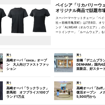
ベイシア「リカバリー
オリジナル商品で話題市
スーパーマーケットチェーン「ベイ
社＝前橋市亀里町）は7月8日、オ
ンド「ALWEAR（オルウエア）」
ートインナー」「ルームウェア」を
買う
買う
高崎オーパ「coca」オープ
前橋「デニムブラ
ン 大人向けファストファッ
DENHAM」国内
ション
面新店、好スター
買う
買う
高崎オーパ「ラックラック」
高崎オーパ「Zoff
群馬初 オフプライス100ブ
復活オープン メ
ランド1万点
5,500円から