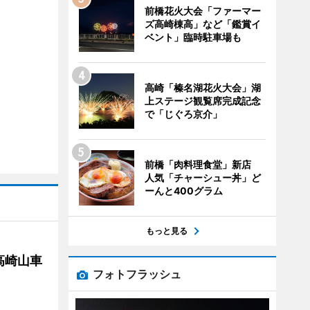
前橋花火大会「ファーマー
ズ高崎棟高」など「鑑賞イ
ベント」臨時駐車場も
高崎「榛名湖花火大会」湖
上ステージ観覧席完成記念
で「じぐろ京介」
前橋「肉料理食堂」新店
人気「チャーシュー丼」ど
ーんと400グラム
もっと見る
高崎山車
フォトフラッシュ