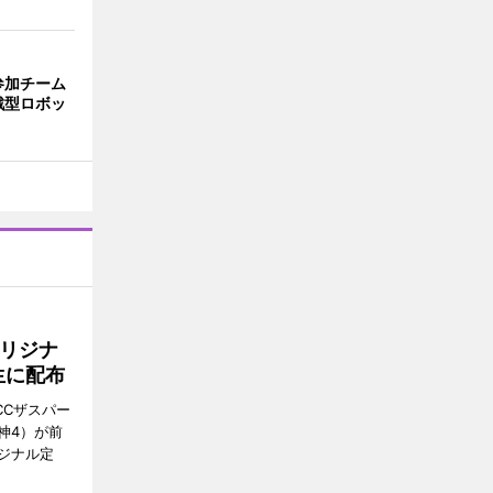
参加チーム
戦型ロボッ
リジナ
生に配布
CCザスパー
神4）が前
ジナル定