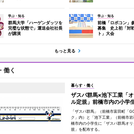
学ぶ・知る
学ぶ・知る
群馬大学「ハーゲンダッツを
前橋「ロボコン」
完璧な状態で」運送会社社長
募集 史上初「対
が講演
ト」大会
もっと見る
・働く
暮らす・働く
ザスパ群馬×池下工業「オ
ル定規」前橋市内の小学
「ザスパ群馬」（前橋市富田町「G
ク」内）と「池下工業」（前橋市岩
橋市内の小学生に「ザスパ群馬オリ
規」を配布する。