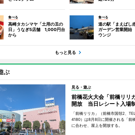
食べる
食べる
高崎タカシマヤ「土用の丑の
道の駅「まえばし
日」うなぎ5店舗 1,000円台
ガーデン営業開始
から
ウンジ
もっと見る
遊ぶ
見る・遊ぶ
前橋花火大会「前橋リリ
開放 当日レシート入場
「前橋リリカ」（前橋市国領2、TEL 0
4180）は8月8日に開催される「前
に合わせ、屋上を開放する。