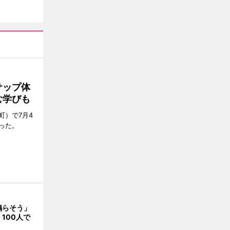
サップ体
む学びも
町）で7月4
った。
鳴らそう」
100人で