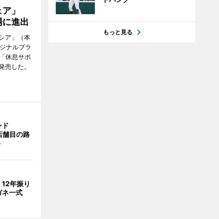
ウェア」
場に進出
もっと見る
シア」（本
リジナルブラ
の「休息サポ
発売した。
ンド
4店舗目の路
ト
」12年振り
ガネ一式