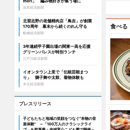
mori」 編み物好きが集う場に
浅草経済新聞
北習志野の老舗精肉店「鳥吉」が創業
食べる
170周年 幕末から続くのれん守る
船橋経済新聞
3年連続甲子園出場の関東一高を応援
グリーンパレスが特別ランチ
江戸川経済新聞
イオンタウン上里で「伝統芸能まつ
り」 獅子舞や太鼓、着物体験も
本庄経済新聞
プレスリリース
子どもたちと地域の笑顔をつなぐ"本物の音
楽体験" ～「100万人のクラシックライ
ブ」を群馬県・赤城育心こども園で開催～