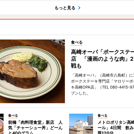
もっと見る
食べる
高崎オーパ「ポークステ
店 「漫画のような肉」2
戦も
「高崎オーパ」（高崎市八島町）に7
ポークステーキ専門店「マロリーポ
キ高崎OPA店」（TEL 080-4415-
プンした。
食べる
食べる
前橋「肉料理食堂」新店 人
メトロポリタン高
気「チャーシュー丼」どーん
ール」4日間 飲
と400グラム
題120分