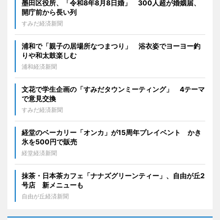
墨田区役所、「令和8年8月8日婚」 300人超が婚姻届、
開庁前から長い列
すみだ経済新聞
浦和で「親子の居場所なつまつり」 浴衣姿でヨーヨー釣
りや和太鼓楽しむ
浦和経済新聞
文花で学生企画の「すみだタウンミーティング」 4テーマ
で意見交換
すみだ経済新聞
経堂のベーカリー「オンカ」が15周年プレイベント かき
氷を500円で販売
経堂経済新聞
抹茶・日本茶カフェ「ナナズグリーンティー」、自由が丘2
号店 新メニューも
自由が丘経済新聞