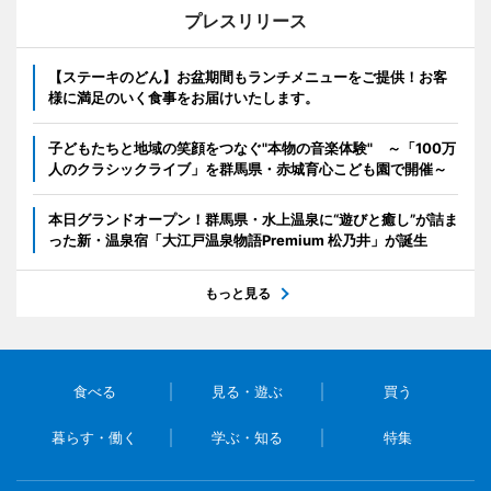
プレスリリース
【ステーキのどん】お盆期間もランチメニューをご提供！お客
様に満足のいく食事をお届けいたします。
子どもたちと地域の笑顔をつなぐ"本物の音楽体験" ～「100万
人のクラシックライブ」を群馬県・赤城育心こども園で開催～
本日グランドオープン！群馬県・水上温泉に“遊びと癒し”が詰ま
った新・温泉宿「大江戸温泉物語Premium 松乃井」が誕生
もっと見る
食べる
見る・遊ぶ
買う
暮らす・働く
学ぶ・知る
特集