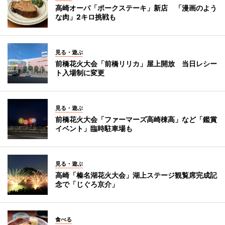
高崎オーパ「ポークステーキ」新店 「漫画のよう
な肉」2キロ挑戦も
見る・遊ぶ
前橋花火大会「前橋リリカ」屋上開放 当日レシー
ト入場制に変更
見る・遊ぶ
前橋花火大会「ファーマーズ高崎棟高」など「鑑賞
イベント」臨時駐車場も
見る・遊ぶ
高崎「榛名湖花火大会」湖上ステージ観覧席完成記
念で「じぐろ京介」
食べる