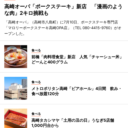
高崎オーパ「ポークステーキ」新店 「漫画のよう
な肉」2キロ挑戦も
「高崎オーパ」（高崎市八島町）に7月10日、ポークステーキ専門店
「マロリーポークステーキ高崎OPA店」（TEL 080-4415-9760）がオ
ープンした。
食べる
前橋「肉料理食堂」新店 人気「チャーシュー丼」
どーんと400グラム
食べる
メトロポリタン高崎「ビアホール」4日間 飲み・
食べ放題120分
食べる
高崎タカシマヤ「土用の丑の日」うなぎ5店舗
1,000円台から