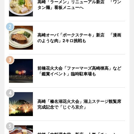
高崎「ラーメン」リニューアル新店 「ワン
タン麺」看板メニューへ
高崎オーパ「ポークステーキ」新店 「漫画
のような肉」2キロ挑戦も
前橋花火大会「ファーマーズ高崎棟高」など
「鑑賞イベント」臨時駐車場も
高崎「榛名湖花火大会」湖上ステージ観覧席
完成記念で「じぐろ京介」