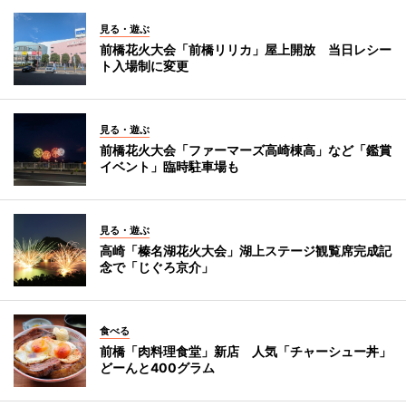
見る・遊ぶ
前橋花火大会「前橋リリカ」屋上開放 当日レシー
ト入場制に変更
見る・遊ぶ
前橋花火大会「ファーマーズ高崎棟高」など「鑑賞
イベント」臨時駐車場も
見る・遊ぶ
高崎「榛名湖花火大会」湖上ステージ観覧席完成記
念で「じぐろ京介」
食べる
前橋「肉料理食堂」新店 人気「チャーシュー丼」
どーんと400グラム