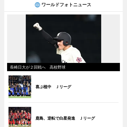
ワールドフォトニュース
長崎日大が２回戦へ 高校野球
喜ぶ植中 Ｊリーグ
鹿島、逆転で白星発進 Ｊリーグ