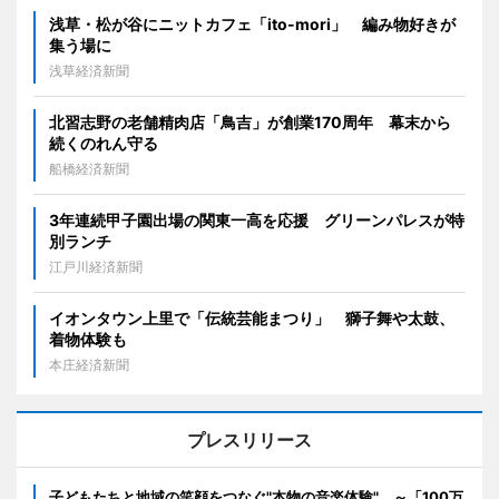
浅草・松が谷にニットカフェ「ito-mori」 編み物好きが
集う場に
浅草経済新聞
北習志野の老舗精肉店「鳥吉」が創業170周年 幕末から
続くのれん守る
船橋経済新聞
3年連続甲子園出場の関東一高を応援 グリーンパレスが特
別ランチ
江戸川経済新聞
イオンタウン上里で「伝統芸能まつり」 獅子舞や太鼓、
着物体験も
本庄経済新聞
プレスリリース
子どもたちと地域の笑顔をつなぐ"本物の音楽体験" ～「100万