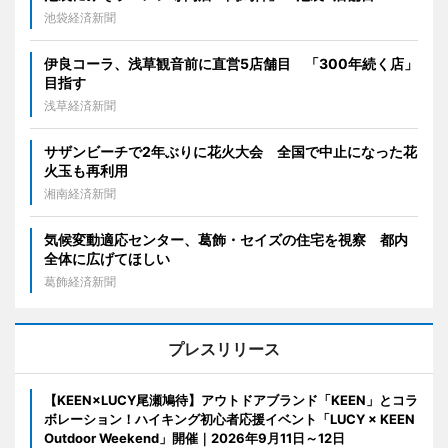
池袋経済新聞
伊良コーラ、浅草観音前に直営5店舗目 「300年続く店」
目指す
浅草経済新聞
サザンビーチで2年ぶりに花火大会 全国で中止になった花
火玉も再利用
湘南経済新聞
気候変動適応センター、葛飾・セイズの住宅を視察 都内
全体に広げてほしい
葛飾経済新聞
プレスリリース
【KEEN×LUCY尾瀬鳩待】アウトドアブランド「KEEN」とコラ
ボレーション！ハイキング初心者応援イベント「LUCY × KEEN
Outdoor Weekend」開催｜2026年9月11日～12日