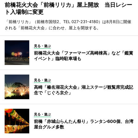
前橋花火大会「前橋リリカ」屋上開放 当日レシー
ト入場制に変更
「前橋リリカ」（前橋市国領2、TEL 027-231-4180）は8月8日に開催
される「前橋花火大会」に合わせ、屋上を開放する。
見る・遊ぶ
前橋花火大会「ファーマーズ高崎棟高」など「鑑賞
イベント」臨時駐車場も
見る・遊ぶ
高崎「榛名湖花火大会」湖上ステージ観覧席完成記
念で「じぐろ京介」
見る・遊ぶ
前橋「赤城山らんたん祭り」ランタン600個、台湾
屋台グルメ多数