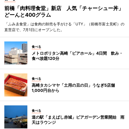
前橋「肉料理食堂」新店 人気「チャーシュー丼」
どーんと400グラム
「ふみゑ食堂」は食肉の卸売を手がける「UTY」（前橋市富士見町）の
直営店で、7月1日にオープンした。
食べる
メトロポリタン高崎「ビアホール」4日間 飲み・
食べ放題120分
食べる
高崎タカシマヤ「土用の丑の日」うなぎ5店舗
1,000円台から
食べる
道の駅「まえばし赤城」ビアガーデン営業開始 雨
天はラウンジ