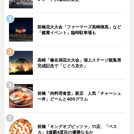
前橋花火大会「ファーマーズ高崎棟高」など
「鑑賞イベント」臨時駐車場も
高崎「榛名湖花火大会」湖上ステージ観覧席
完成記念で「じぐろ京介」
前橋「肉料理食堂」新店 人気「チャーシュ
ー丼」どーんと400グラム
前橋「キングオブピッツァ」11店、「ペス
カ」3連覇4度目の優勝なるか