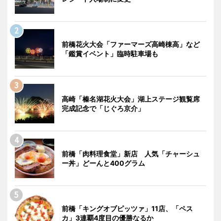
前橋花火大会「ファーマーズ高崎棟高」など
「鑑賞イベント」臨時駐車場も
高崎「榛名湖花火大会」湖上ステージ観覧席
完成記念で「じぐろ京介」
前橋「肉料理食堂」新店 人気「チャーシュ
ー丼」どーんと400グラム
前橋「キングオブピッツァ」11店、「ペス
カ」3連覇4度目の優勝なるか