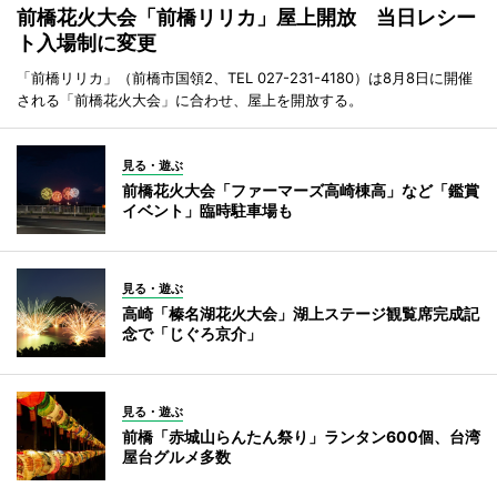
前橋花火大会「前橋リリカ」屋上開放 当日レシー
ト入場制に変更
「前橋リリカ」（前橋市国領2、TEL 027-231-4180）は8月8日に開催
される「前橋花火大会」に合わせ、屋上を開放する。
見る・遊ぶ
前橋花火大会「ファーマーズ高崎棟高」など「鑑賞
イベント」臨時駐車場も
見る・遊ぶ
高崎「榛名湖花火大会」湖上ステージ観覧席完成記
念で「じぐろ京介」
見る・遊ぶ
前橋「赤城山らんたん祭り」ランタン600個、台湾
屋台グルメ多数