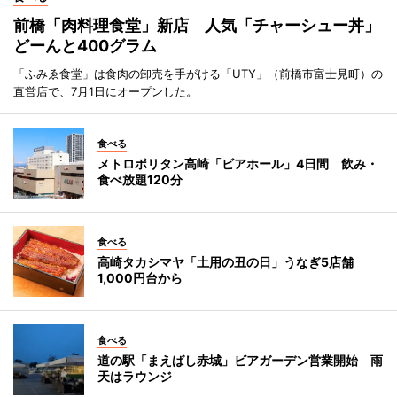
前橋「肉料理食堂」新店 人気「チャーシュー丼」
どーんと400グラム
「ふみゑ食堂」は食肉の卸売を手がける「UTY」（前橋市富士見町）の
直営店で、7月1日にオープンした。
食べる
メトロポリタン高崎「ビアホール」4日間 飲み・
食べ放題120分
食べる
高崎タカシマヤ「土用の丑の日」うなぎ5店舗
1,000円台から
食べる
道の駅「まえばし赤城」ビアガーデン営業開始 雨
天はラウンジ