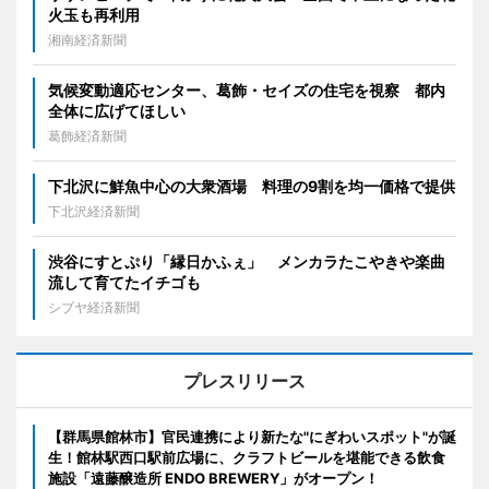
火玉も再利用
湘南経済新聞
気候変動適応センター、葛飾・セイズの住宅を視察 都内
全体に広げてほしい
葛飾経済新聞
下北沢に鮮魚中心の大衆酒場 料理の9割を均一価格で提供
下北沢経済新聞
渋谷にすとぷり「縁日かふぇ」 メンカラたこやきや楽曲
流して育てたイチゴも
シブヤ経済新聞
プレスリリース
【群馬県館林市】官民連携により新たな"にぎわいスポット"が誕
生！館林駅西口駅前広場に、クラフトビールを堪能できる飲食
施設「遠藤醸造所 ENDO BREWERY」がオープン！