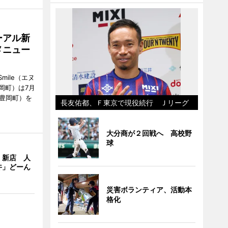
ーアル新
メニュー
mile（エヌ
岡町）は7月
市豊岡町）を
長友佑都、Ｆ東京で現役続行 Ｊリーグ
大分商が２回戦へ 高校野
球
」新店 人
丼」どーん
災害ボランティア、活動本
格化