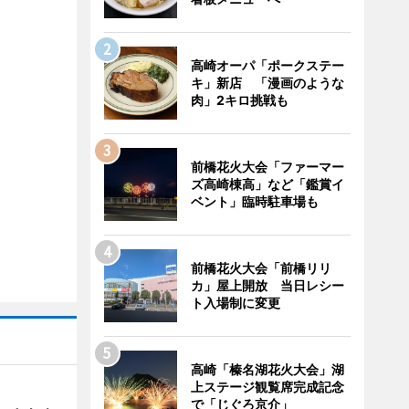
高崎オーパ「ポークステー
キ」新店 「漫画のような
肉」2キロ挑戦も
前橋花火大会「ファーマー
ズ高崎棟高」など「鑑賞イ
ベント」臨時駐車場も
前橋花火大会「前橋リリ
カ」屋上開放 当日レシー
ト入場制に変更
高崎「榛名湖花火大会」湖
上ステージ観覧席完成記念
で「じぐろ京介」