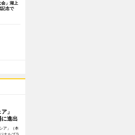
大会」湖上
成記念で
ウェア」
場に進出
シア」（本
リジナルブラ