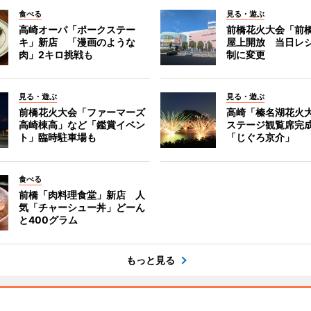
食べる
見る・遊ぶ
高崎オーパ「ポークステー
前橋花火大会「前
キ」新店 「漫画のような
屋上開放 当日レ
肉」2キロ挑戦も
制に変更
見る・遊ぶ
見る・遊ぶ
前橋花火大会「ファーマーズ
高崎「榛名湖花火
高崎棟高」など「鑑賞イベン
ステージ観覧席完
ト」臨時駐車場も
「じぐろ京介」
食べる
前橋「肉料理食堂」新店 人
気「チャーシュー丼」どーん
と400グラム
もっと見る