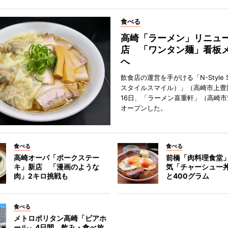
食べる
高崎「ラーメン」リニュ
店 「ワンタン麺」看板
へ
飲食店の運営を手がける「N-Style S
スタイルスマイル）」（高崎市上豊
16日、「ラーメン喜重軒」（高崎
オープンした。
食べる
食べる
高崎オーパ「ポークステー
前橋「肉料理食堂
キ」新店 「漫画のような
気「チャーシュー
肉」2キロ挑戦も
と400グラム
食べる
メトロポリタン高崎「ビアホ
ール」4日間 飲み・食べ放