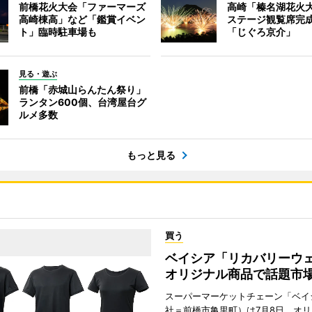
前橋花火大会「ファーマーズ
高崎「榛名湖花火
高崎棟高」など「鑑賞イベン
ステージ観覧席完
ト」臨時駐車場も
「じぐろ京介」
見る・遊ぶ
前橋「赤城山らんたん祭り」
ランタン600個、台湾屋台グ
ルメ多数
もっと見る
買う
ベイシア「リカバリー
オリジナル商品で話題市
スーパーマーケットチェーン「ベイ
社＝前橋市亀里町）は7月8日、オ