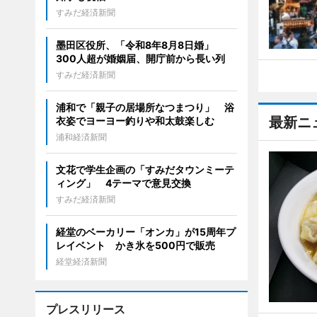
すみだ経済新聞
墨田区役所、「令和8年8月8日婚」
300人超が婚姻届、開庁前から長い列
すみだ経済新聞
浦和で「親子の居場所なつまつり」 浴
最新ニ
衣姿でヨーヨー釣りや和太鼓楽しむ
浦和経済新聞
文花で学生企画の「すみだタウンミーテ
ィング」 4テーマで意見交換
すみだ経済新聞
経堂のベーカリー「オンカ」が15周年プ
レイベント かき氷を500円で販売
経堂経済新聞
プレスリリース