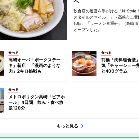
へ
飲食店の運営を手がける「N-Style S
スタイルスマイル）」（高崎市上豊
16日、「ラーメン喜重軒」（高崎
オープンした。
食べる
食べる
高崎オーパ「ポークステー
前橋「肉料理食堂
キ」新店 「漫画のような
気「チャーシュー
肉」2キロ挑戦も
と400グラム
食べる
メトロポリタン高崎「ビアホ
ール」4日間 飲み・食べ放
題120分
もっと見る