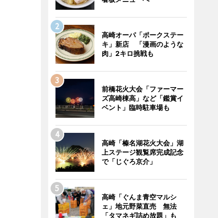
高崎オーパ「ポークステー
キ」新店 「漫画のような
肉」2キロ挑戦も
前橋花火大会「ファーマー
ズ高崎棟高」など「鑑賞イ
ベント」臨時駐車場も
高崎「榛名湖花火大会」湖
上ステージ観覧席完成記念
で「じぐろ京介」
高崎「ぐんま青空マルシ
ェ」地元野菜直売 無法
「タマネギ詰め放題」も