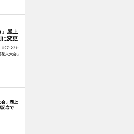
カ」屋上
制に変更
27-231-
橋花火大会」
大会」湖上
成記念で