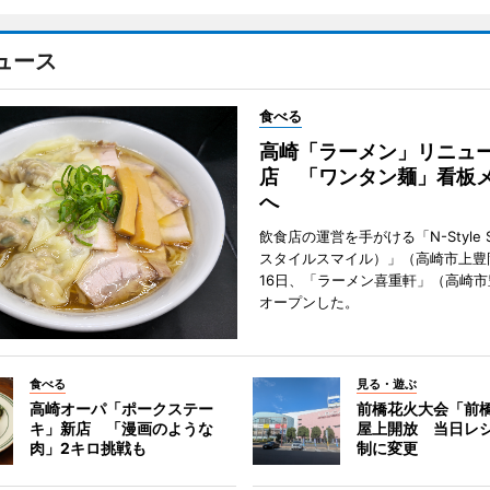
ュース
食べる
高崎「ラーメン」リニュ
店 「ワンタン麺」看板
へ
飲食店の運営を手がける「N-Style S
スタイルスマイル）」（高崎市上豊
16日、「ラーメン喜重軒」（高崎
オープンした。
食べる
見る・遊ぶ
高崎オーパ「ポークステー
前橋花火大会「前
キ」新店 「漫画のような
屋上開放 当日レ
肉」2キロ挑戦も
制に変更