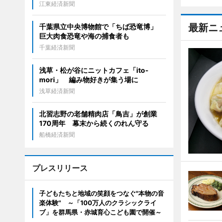
江東経済新聞
最新ニ
千葉県立中央博物館で「ちば恐竜博」
巨大肉食恐竜や海の捕食者も
千葉経済新聞
浅草・松が谷にニットカフェ「ito-
mori」 編み物好きが集う場に
浅草経済新聞
北習志野の老舗精肉店「鳥吉」が創業
170周年 幕末から続くのれん守る
船橋経済新聞
プレスリリース
子どもたちと地域の笑顔をつなぐ"本物の音
楽体験" ～「100万人のクラシックライ
ブ」を群馬県・赤城育心こども園で開催～