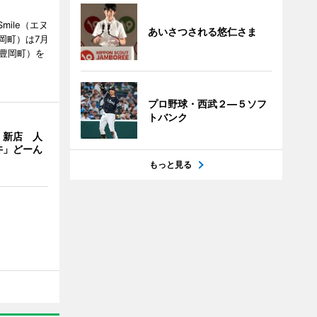
mile（エヌ
あいさつされる悠仁さま
岡町）は7月
市豊岡町）を
プロ野球・西武２―５ソフ
トバンク
」新店 人
丼」どーん
もっと見る