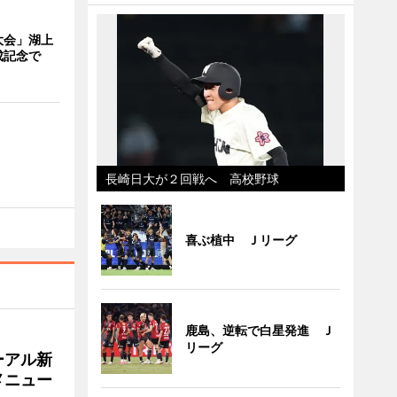
大会」湖上
成記念で
長崎日大が２回戦へ 高校野球
喜ぶ植中 Ｊリーグ
鹿島、逆転で白星発進 Ｊ
リーグ
ーアル新
メニュー