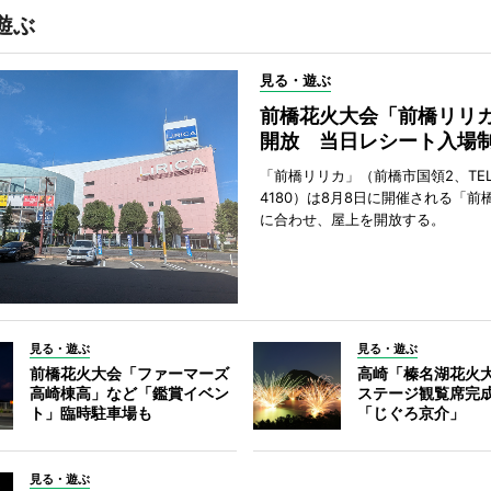
遊ぶ
見る・遊ぶ
前橋花火大会「前橋リリ
開放 当日レシート入場
「前橋リリカ」（前橋市国領2、TEL 0
4180）は8月8日に開催される「前
に合わせ、屋上を開放する。
見る・遊ぶ
見る・遊ぶ
前橋花火大会「ファーマーズ
高崎「榛名湖花火
高崎棟高」など「鑑賞イベン
ステージ観覧席完
ト」臨時駐車場も
「じぐろ京介」
見る・遊ぶ