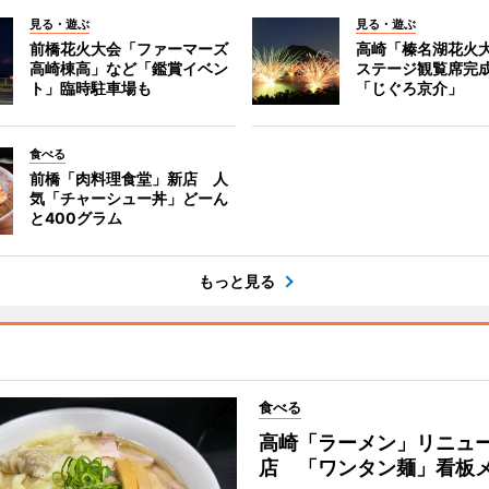
見る・遊ぶ
見る・遊ぶ
前橋花火大会「ファーマーズ
高崎「榛名湖花火
高崎棟高」など「鑑賞イベン
ステージ観覧席完
ト」臨時駐車場も
「じぐろ京介」
食べる
前橋「肉料理食堂」新店 人
気「チャーシュー丼」どーん
と400グラム
もっと見る
食べる
高崎「ラーメン」リニュ
店 「ワンタン麺」看板