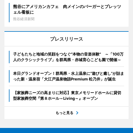
熊谷にアメリカンカフェ 肉メインのバーガーとプレッツ
ェル看板に
熊谷経済新聞
プレスリリース
子どもたちと地域の笑顔をつなぐ"本物の音楽体験" ～「100万
人のクラシックライブ」を群馬県・赤城育心こども園で開催～
本日グランドオープン！群馬県・水上温泉に“遊びと癒し”が詰ま
った新・温泉宿「大江戸温泉物語Premium 松乃井」が誕生
【家族葬ニーズの高まりに対応】東京メモリードホールに貸切
型家族葬空間『第８ホール～Living～』オープン
もっと見る