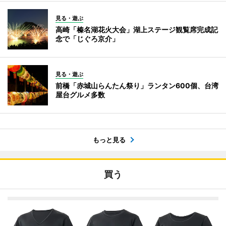
見る・遊ぶ
高崎「榛名湖花火大会」湖上ステージ観覧席完成記
念で「じぐろ京介」
見る・遊ぶ
前橋「赤城山らんたん祭り」ランタン600個、台湾
屋台グルメ多数
もっと見る
買う