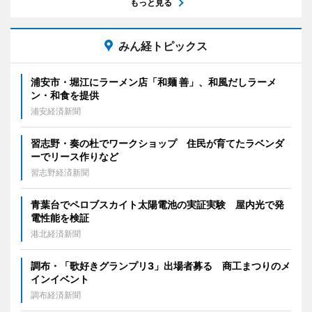
もっと見る
みん経トピックス
浦安市・堀江にラーメン店「和麺 善」、和風だしラーメ
ン・和食を提供
浦安経済新聞
習志野・奏の杜でワークショップ 住民が育てたラベンダ
ーでリース作りなど
習志野経済新聞
青葉台でペロブスカイト太陽電池の実証実験 屋内光で発
電性能を検証
港北経済新聞
調布・「歌好きグランプリ3」出場者募る 商工まつりのメ
インイベント
調布経済新聞