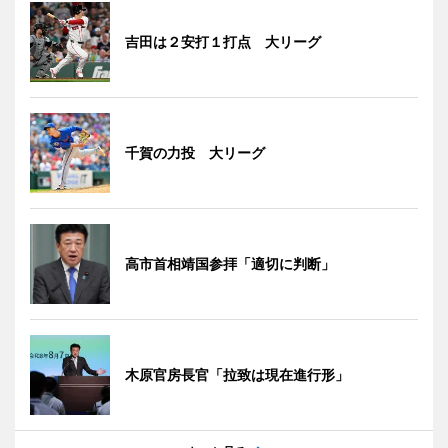
吉田は２安打１打点 大リーグ
千賀の力投 大リーグ
高市首相靖国参拝「適切に判断」
木原官房長官「拉致は現在進行形」