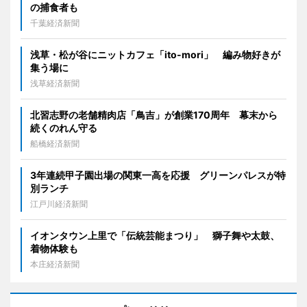
の捕食者も
千葉経済新聞
浅草・松が谷にニットカフェ「ito-mori」 編み物好きが
集う場に
浅草経済新聞
北習志野の老舗精肉店「鳥吉」が創業170周年 幕末から
続くのれん守る
船橋経済新聞
3年連続甲子園出場の関東一高を応援 グリーンパレスが特
別ランチ
江戸川経済新聞
イオンタウン上里で「伝統芸能まつり」 獅子舞や太鼓、
着物体験も
本庄経済新聞