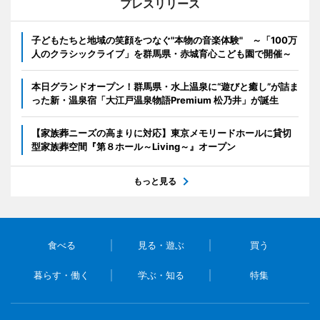
プレスリリース
子どもたちと地域の笑顔をつなぐ"本物の音楽体験" ～「100万
人のクラシックライブ」を群馬県・赤城育心こども園で開催～
本日グランドオープン！群馬県・水上温泉に“遊びと癒し”が詰ま
った新・温泉宿「大江戸温泉物語Premium 松乃井」が誕生
【家族葬ニーズの高まりに対応】東京メモリードホールに貸切
型家族葬空間『第８ホール～Living～』オープン
もっと見る
食べる
見る・遊ぶ
買う
暮らす・働く
学ぶ・知る
特集