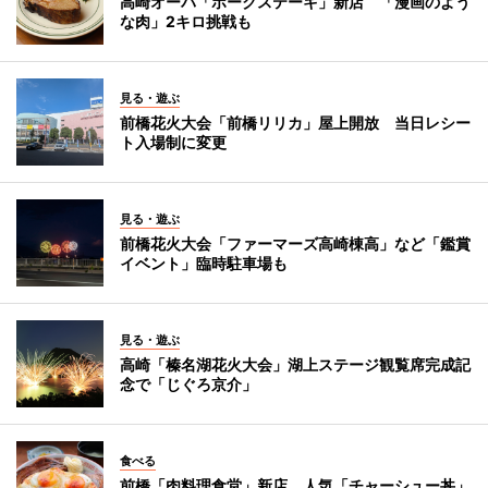
高崎オーパ「ポークステーキ」新店 「漫画のよう
な肉」2キロ挑戦も
見る・遊ぶ
前橋花火大会「前橋リリカ」屋上開放 当日レシー
ト入場制に変更
見る・遊ぶ
前橋花火大会「ファーマーズ高崎棟高」など「鑑賞
イベント」臨時駐車場も
見る・遊ぶ
高崎「榛名湖花火大会」湖上ステージ観覧席完成記
念で「じぐろ京介」
食べる
前橋「肉料理食堂」新店 人気「チャーシュー丼」