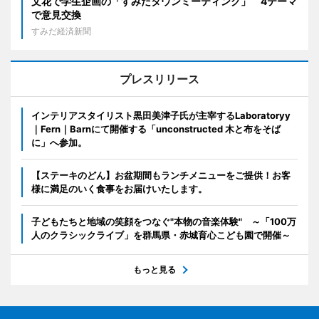
文花で学生企画の「すみだタウンミーティング」 4テーマ
で意見交換
すみだ経済新聞
プレスリリース
インテリアスタイリスト黒田美津子氏が主宰するLaboratoryy
｜Fern｜Barnにて開催する「unconstructed 木と布をそば
に」へ参加。
【ステーキのどん】お盆期間もランチメニューをご提供！お客
様に満足のいく食事をお届けいたします。
子どもたちと地域の笑顔をつなぐ"本物の音楽体験" ～「100万
人のクラシックライブ」を群馬県・赤城育心こども園で開催～
もっと見る