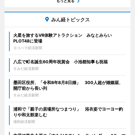
もっと見る
みん経トピックス
火星を旅するVR体験アトラクション みなとみらい
PLOT48に登場
ヨコハマ経済新聞
八広で町名誕生60周年祝賀会 小池都知事も祝福
すみだ経済新聞
墨田区役所、「令和8年8月8日婚」 300人超が婚姻届、
開庁前から長い列
すみだ経済新聞
浦和で「親子の居場所なつまつり」 浴衣姿でヨーヨー釣
りや和太鼓楽しむ
浦和経済新聞