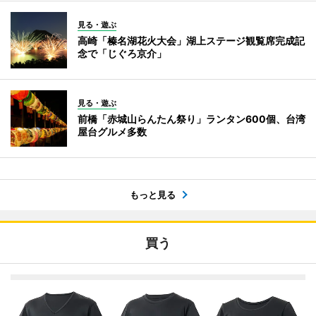
見る・遊ぶ
高崎「榛名湖花火大会」湖上ステージ観覧席完成記
念で「じぐろ京介」
見る・遊ぶ
前橋「赤城山らんたん祭り」ランタン600個、台湾
屋台グルメ多数
もっと見る
買う