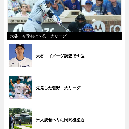
大谷、今季初の２発 大リーグ
大谷、イメージ調査で１位
先発した菅野 大リーグ
米大統領ヘリに民間機接近