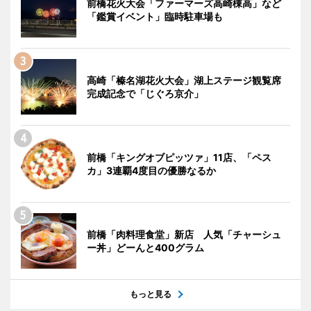
前橋花火大会「ファーマーズ高崎棟高」など
「鑑賞イベント」臨時駐車場も
高崎「榛名湖花火大会」湖上ステージ観覧席
完成記念で「じぐろ京介」
前橋「キングオブピッツァ」11店、「ペス
カ」3連覇4度目の優勝なるか
前橋「肉料理食堂」新店 人気「チャーシュ
ー丼」どーんと400グラム
もっと見る