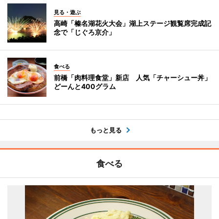
見る・遊ぶ
高崎「榛名湖花火大会」湖上ステージ観覧席完成記
念で「じぐろ京介」
食べる
前橋「肉料理食堂」新店 人気「チャーシュー丼」
どーんと400グラム
もっと見る
食べる