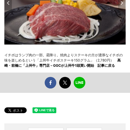
イチボはランプ肉の一部。霜降り。焼肉よりステーキの方が濃厚なイチボの
味を楽しめるという「上州牛イチボステーキ150グラム」（2,780円）
高
崎・前橋に「上州牛」専門店－GGCが上州牛1頭買い開始 記事に戻る