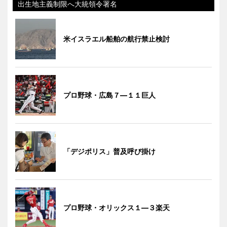
出生地主義制限へ大統領令署名
米イスラエル船舶の航行禁止検討
プロ野球・広島７―１１巨人
「デジポリス」普及呼び掛け
プロ野球・オリックス１―３楽天