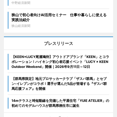
中野経済新聞
狭山で初心者向けAI活用セミナー 仕事や暮らしに使える
実践法紹介
狭山経済新聞
プレスリリース
【KEEN×LUCY尾瀬鳩待】アウトドアブランド「KEEN」とコラ
ボレーション！ハイキング初心者応援イベント「LUCY × KEEN
Outdoor Weekend」開催｜2026年9月11日～12日
【群馬県限定】地元プロサッカークラブ「ザスパ群馬」とセブ
ン‐イレブンがコラボ！選手が選んだ5品が登場する『ザスパ群
馬応援フェア』を開催
14mテラスと時短動線を完備した平屋住宅「YUIE ATELIER」の
初めてのモデルハウスが群馬県桐生市に誕生