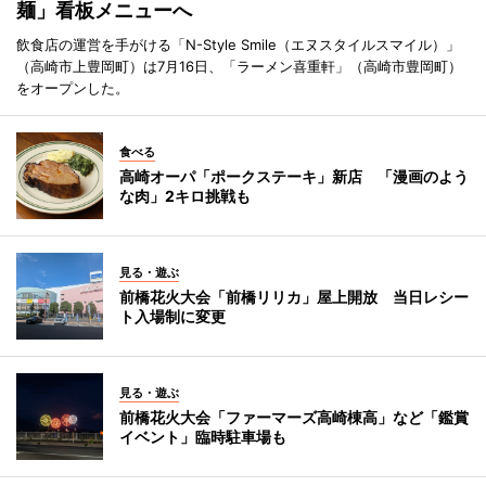
麺」看板メニューへ
飲食店の運営を手がける「N-Style Smile（エヌスタイルスマイル）」
（高崎市上豊岡町）は7月16日、「ラーメン喜重軒」（高崎市豊岡町）
をオープンした。
食べる
高崎オーパ「ポークステーキ」新店 「漫画のよう
な肉」2キロ挑戦も
見る・遊ぶ
前橋花火大会「前橋リリカ」屋上開放 当日レシー
ト入場制に変更
見る・遊ぶ
前橋花火大会「ファーマーズ高崎棟高」など「鑑賞
イベント」臨時駐車場も