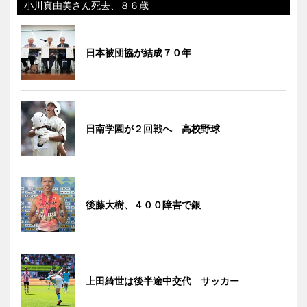
小川真由美さん死去、８６歳
日本被団協が結成７０年
日南学園が２回戦へ 高校野球
後藤大樹、４００障害で銀
上田綺世は後半途中交代 サッカー