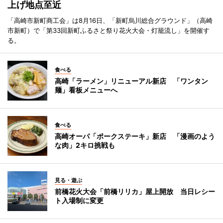
上げ地点至近
「高崎市新町商工会」は8月16日、「新町烏川総合グラウンド」（高崎
市新町）で「第33回新町ふるさと祭り花火大会・灯籠流し」を開催す
る。
食べる
高崎「ラーメン」リニューアル新店 「ワンタン
麺」看板メニューへ
食べる
高崎オーパ「ポークステーキ」新店 「漫画のよう
な肉」2キロ挑戦も
見る・遊ぶ
前橋花火大会「前橋リリカ」屋上開放 当日レシー
ト入場制に変更