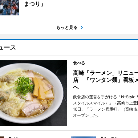
まつり」
もっと見る
ュース
食べる
高崎「ラーメン」リニュ
店 「ワンタン麺」看板
へ
飲食店の運営を手がける「N-Style S
スタイルスマイル）」（高崎市上豊
16日、「ラーメン喜重軒」（高崎
オープンした。