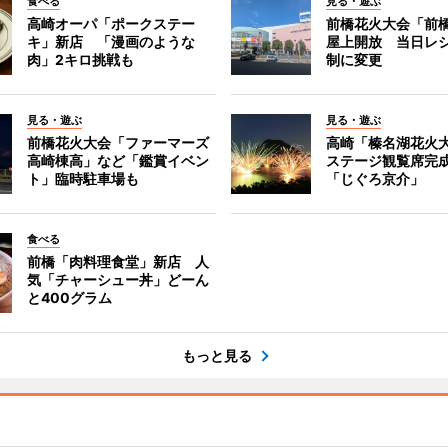
食べる
見る・遊ぶ
高崎オーパ「ポークステー
前橋花火大会「前
キ」新店 「漫画のような
屋上開放 当日レ
肉」2キロ挑戦も
制に変更
見る・遊ぶ
見る・遊ぶ
前橋花火大会「ファーマーズ
高崎「榛名湖花火
高崎棟高」など「鑑賞イベン
ステージ観覧席完
ト」臨時駐車場も
「じぐろ京介」
食べる
前橋「肉料理食堂」新店 人
気「チャーシュー丼」どーん
と400グラム
もっと見る