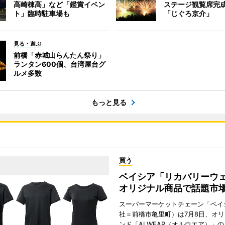
高崎棟高」など「鑑賞イベン
ステージ観覧席完
ト」臨時駐車場も
「じぐろ京介」
見る・遊ぶ
前橋「赤城山らんたん祭り」
ランタン600個、台湾屋台グ
ルメ多数
もっと見る
買う
ベイシア「リカバリー
オリジナル商品で話題市
スーパーマーケットチェーン「ベイ
社＝前橋市亀里町）は7月8日、オ
ンド「ALWEAR（オルウエア）」