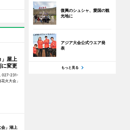
復興のシュシャ、愛国の観
光地に
アジア大会公式ウエア発
表
カ」屋上
制に変更
もっと見る
27-231-
橋花火大会」
大会」湖上