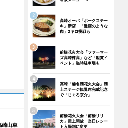
高崎オーパ「ポークステー
キ」新店 「漫画のような
肉」2キロ挑戦も
前橋花火大会「ファーマー
ズ高崎棟高」など「鑑賞イ
ベント」臨時駐車場も
高崎「榛名湖花火大会」湖
上ステージ観覧席完成記念
で「じぐろ京介」
前橋花火大会「前橋リリ
カ」屋上開放 当日レシー
高崎山車
ト入場制に変更