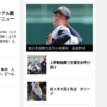
ーアル新
メニュー
mile（エヌ
岡町）は7月
市豊岡町）を
東日本国際大昌平が初勝利 高校野球
上野動物園で交通安全呼び
掛け
」新店 人
丼」どーん
佐々木６回２失点 大リー
グ