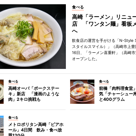
食べる
高崎「ラーメン」リニュ
店 「ワンタン麺」看板
へ
飲食店の運営を手がける「N-Style S
スタイルスマイル）」（高崎市上豊
16日、「ラーメン喜重軒」（高崎
オープンした。
食べる
食べる
高崎オーパ「ポークステー
前橋「肉料理食堂
キ」新店 「漫画のような
気「チャーシュー
肉」2キロ挑戦も
と400グラム
食べる
メトロポリタン高崎「ビアホ
ール」4日間 飲み・食べ放
題120分