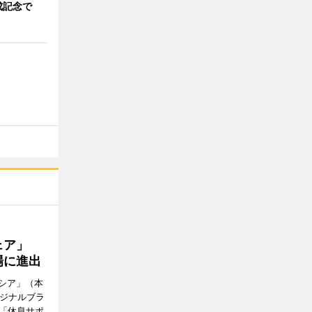
成記念で
ウェア」
場に進出
シア」（本
リジナルブラ
の「休息サポ