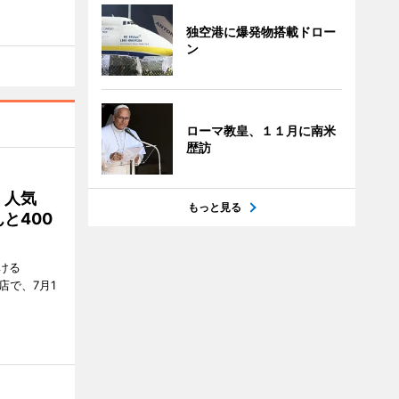
独空港に爆発物搭載ドロー
ン
ローマ教皇、１１月に南米
歴訪
 人気
もっと見る
と400
ける
店で、7月1