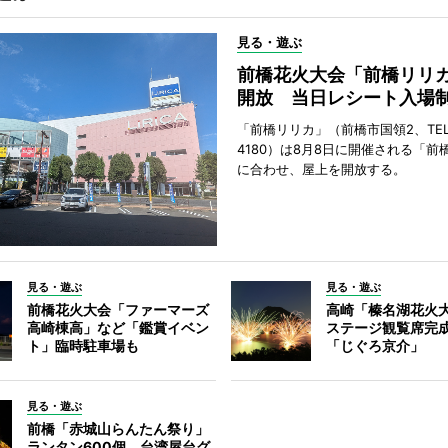
見る・遊ぶ
前橋花火大会「前橋リリ
開放 当日レシート入場
「前橋リリカ」（前橋市国領2、TEL 0
4180）は8月8日に開催される「前
に合わせ、屋上を開放する。
見る・遊ぶ
見る・遊ぶ
前橋花火大会「ファーマーズ
高崎「榛名湖花火
高崎棟高」など「鑑賞イベン
ステージ観覧席完
ト」臨時駐車場も
「じぐろ京介」
見る・遊ぶ
前橋「赤城山らんたん祭り」
ランタン600個、台湾屋台グ