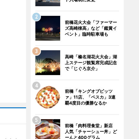
前橋花火大会「ファーマー
ズ高崎棟高」など「鑑賞イ
ベント」臨時駐車場も
高崎「榛名湖花火大会」湖
上ステージ観覧席完成記念
で「じぐろ京介」
前橋「キングオブピッツ
ァ」11店、「ペスカ」3連
覇4度目の優勝なるか
前橋「肉料理食堂」新店
人気「チャーシュー丼」ど
ーんと400グラム