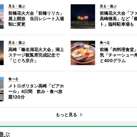
見る・遊ぶ
見る・遊ぶ
前橋花火大会「前橋リリカ」
前橋花火大会「フ
屋上開放 当日レシート入場
高崎棟高」など「
制に変更
ト」臨時駐車場も
見る・遊ぶ
食べる
高崎「榛名湖花火大会」湖上
前橋「肉料理食堂
ステージ観覧席完成記念で
気「チャーシュー
「じぐろ京介」
と400グラム
食べる
メトロポリタン高崎「ビアホ
ール」4日間 飲み・食べ放
題120分
もっと見る
遊ぶ