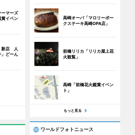
ァーマーズ
高崎オーパ「マロリーポー
鑑賞イベン
クステーキ高崎OPA店」
」新店 人
前橋リリカ「リリカ屋上花
丼」どーん
火観覧」
高崎「前橋花火鑑賞イベン
ト」
もっと見る
ワールドフォトニュース