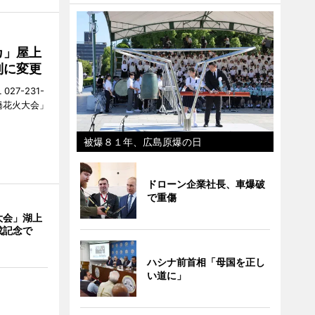
カ」屋上
制に変更
27-231-
橋花火大会」
被爆８１年、広島原爆の日
ドローン企業社長、車爆破
で重傷
大会」湖上
成記念で
ハシナ前首相「母国を正し
い道に」