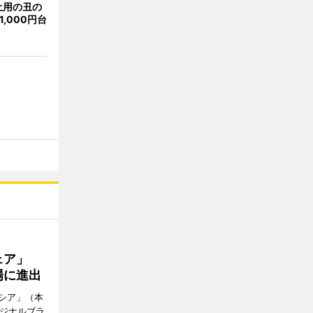
土用の丑の
,000円台
ウェア」
場に進出
シア」（本
リジナルブラ