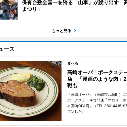
保有台数全国一を誇る「山車」が繰り出す「
まつり」
もっと見る
ュース
食べる
高崎オーパ「ポークステ
店 「漫画のような肉」2
戦も
「高崎オーパ」（高崎市八島町）に7
ポークステーキ専門店「マロリーポ
キ高崎OPA店」（TEL 080-4415-
プンした。