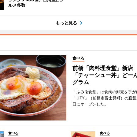
ルメ多数
もっと見る
食べる
前橋「肉料理食堂」新店
「チャーシュー丼」どーん
グラム
「ふみゑ食堂」は食肉の卸売を手が
「UTY」（前橋市富士見町）の直営
日にオープンした。
食べる
食べる